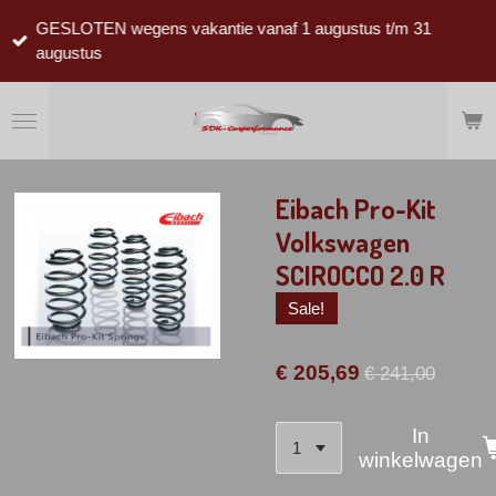
Ga
GESLOTEN wegens vakantie vanaf 1 augustus t/m 31
direct
augustus
naar
de
hoofdinhoud
Eibach Pro-Kit
Volkswagen
SCIROCCO 2.0 R
Sale!
€ 205,69
€ 241,00
In
winkelwagen