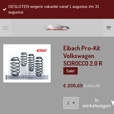
Ga
GESLOTEN wegens vakantie vanaf 1 augustus t/m 31
direct
augustus
naar
de
hoofdinhoud
Eibach Pro-Kit
Volkswagen
SCIROCCO 2.0 R
Sale!
€ 205,69
€ 241,00
In
winkelwagen