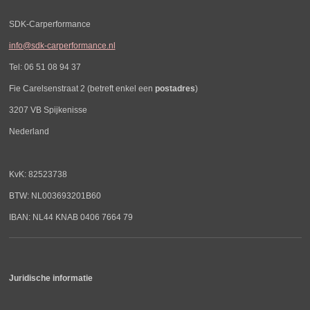
SDK-Carperformance
info@sdk-carperformance.nl
Tel: 06 51 08 94 37
Fie Carelsenstraat 2 (betreft enkel een
postadres
)
3207 VB Spijkenisse
Nederland
KvK: 82523738
BTW: NL003693201B60
IBAN: NL44 KNAB 0406 7664 79
Juridische informatie