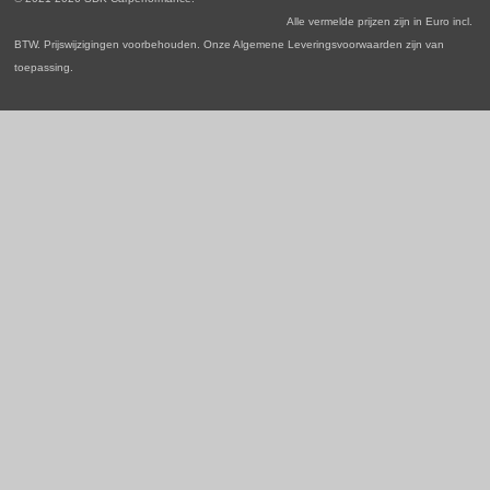
k
a
n
p
Alle vermelde prijzen zijn in Euro incl.
m
BTW. Prijswijzigingen voorbehouden. Onze Algemene Leveringsvoorwaarden zijn van
toepassing.