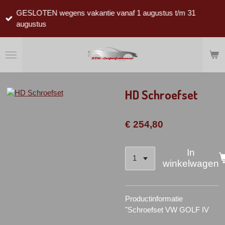
Ga
GESLOTEN wegens vakantie vanaf 1 augustus t/m 31
direct
augustus
naar
de
hoofdinhoud
HD Schroefset
€ 254,80
In
winkelwagen
Productinformatie
"Schroefset VW GOLF IV