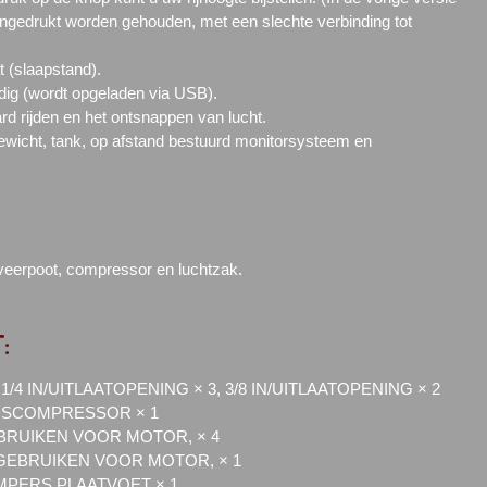
ngedrukt worden gehouden, met een slechte verbinding tot
 (slaapstand).
odig (wordt opgeladen via USB).
ard rijden en het ontsnappen van lucht.
tgewicht, tank, op afstand bestuurd monitorsysteem en
 veerpoot, compressor en luchtzak.
:
/4 IN/UITLAATOPENING × 3, 3/8 IN/UITLAATOPENING × 2
DSCOMPRESSOR × 1
RUIKEN VOOR MOTOR, × 4
EBRUIKEN VOOR MOTOR, × 1
PERS PLAATVOET × 1