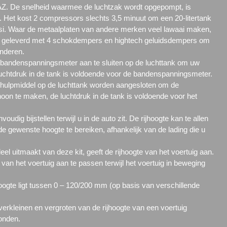
. De snelheid waarmee de luchtzak wordt opgepompt, is
 Het kost 2 compressors slechts 3,5 minuut om een 20-litertank
i. Waar de metaalplaten van andere merken veel lawaai maken,
geleverd met 4 schokdempers en hightech geluidsdempers om
inderen.
 bandenspanningsmeter aan te sluiten op de luchttank om uw
uchtdruk in de tank is voldoende voor de bandenspanningsmeter.
ulpmiddel op de luchttank worden aangesloten om de
oon te maken, de luchtdruk in de tank is voldoende voor het
oudig bijstellen terwijl u in de auto zit. De rijhoogte kan te allen
de gewenste hoogte te bereiken, afhankelijk van de lading die u
l uitmaakt van deze kit, geeft de rijhoogte van het voertuig aan.
e van het voertuig aan te passen terwijl het voertuig in beweging
hoogte ligt tussen 0 – 120/200 mm (op basis van verschillende
verkleinen en vergroten van de rijhoogte van een voertuig
onden.