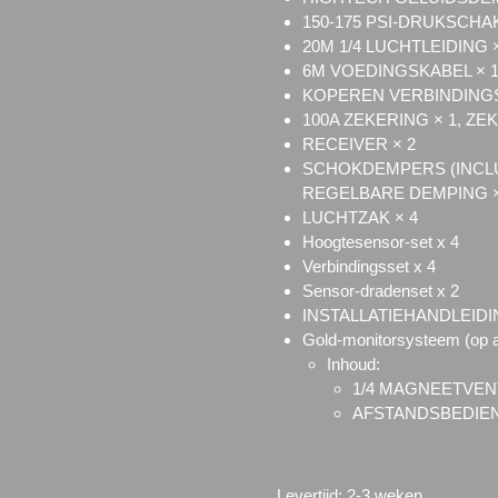
150-175 PSI-DRUKSCHA
20M 1/4 LUCHTLEIDING ×
6M VOEDINGSKABEL × 
KOPEREN VERBINDINGS
100A ZEKERING × 1, Z
RECEIVER × 2
SCHOKDEMPERS (INCLU
REGELBARE DEMPING ×
LUCHTZAK × 4
Hoogtesensor-set x 4
Verbindingsset x 4
Sensor-dradenset x 2
INSTALLATIEHANDLEIDI
Gold-monitorsysteem (op a
Inhoud:
1/4 MAGNEETVENT
AFSTANDSBEDIEN
Levertijd: 2-3 weken