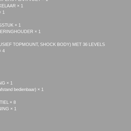
KELAAR × 1
 1
1
STUK × 1
EKERINGHOUDER × 1
SIEF TOPMOUNT, SHOCK BODY) MET 36 LEVELS
 4
NG × 1
fstand bedienbaar) × 1
IEL × 8
ING × 1