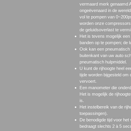
vermaard merk genaamd AZ
ongeëvenaard in de wereld.
vol te pompen van 0~200ps
worden onze compressors 
de geluidsoverlast te verm
Het is tevens mogelijk een
banden op te pompen; de l
Ook kan een pneumatisch h
buitenkant van uw auto sch
pneumatisch hulpmiddel.
U kunt de rijhoogte heel eenv
tijde worden bijgesteld om 
vervoert.
Een manometer die onderdee
Het is mogelijk de rijhoogt
is.
Het instelbereik van de rij
toepassingen).
De benodigde tijd voor het 
bedraagt slechts 2 à 5 sec