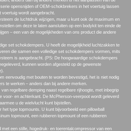
serie opensnijden of OEM-schokbrekers in het voertuig lassen
et voertuig wordt aangebracht.
 systeem de luchtdruk wijzigen, maar u kunt ook de maximum en
 instellen om deze te laten aansluiten op een bodykit ten einde de
rijgen – een van de mogelijkheden van ons product die andere
edige set schokdempers. U heeft de mogelijkheid luchtzakken te
lveren die samen een volledige set schokdempers vormen, mits
ysteem is aangebracht. (PS: De hoogwaardige schokdempers
eegeleverd, kunnen worden afgesteld op de gewenste
).
m eenvoudig met bouten te worden bevestigd, het is niet nodig
te werken – anders dan bij andere merken.
s van regelbare demping naast regelbare rijhoogte, met inbegrip
 voor- en achterkant. De McPherson-veerpoot wordt geleverd
aarmee u de wielvlucht kunt bijstellen.
r het type
topmounts.
U kunt bijvoorbeeld een
pillowball
minum
topmount, een rubberen
topmount
of een rubberen
 met een stille, hogedruk- en toerentalcompressor van een