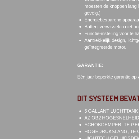
moesten de knoppen lang i
gevolg.)
Energiebesparend apparaat
Batterij verwisselen niet n
Functie-instelling voor te h
Aantrekkelijk design, lich
geïntegreerde motor.
GARANTIE:
Eén jaar beperkte garantie op
DIT SYSTEEM BEVAT
5 GALLANT LUCHTTANK 1
AZ OB2 HOGESNELHEI
SCHOKDEMPER, TE GEB
HOGEDRUKSLANG, TE G
HIGHTECH GELUIDSDEM