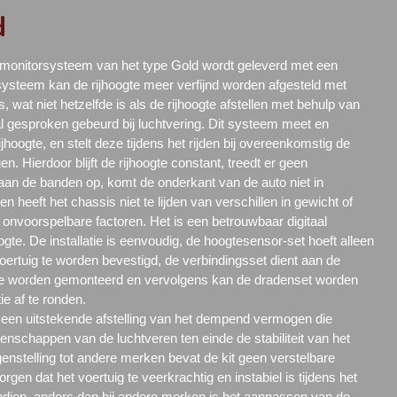
d
 monitorsysteem van het type Gold wordt geleverd met een
systeem kan de rijhoogte meer verfijnd worden afgesteld met
wat niet hetzelfde is als de rijhoogte afstellen met behulp van
l gesproken gebeurd bij luchtvering. Dit systeem meet en
jhoogte, en stelt deze tijdens het rijden bij overeenkomstig de
n. Hierdoor blijft de rijhoogte constant, treedt er geen
an de banden op, komt de onderkant van de auto niet in
 heeft het chassis niet te lijden van verschillen in gewicht of
 onvoorspelbare factoren. Het is een betrouwbaar digitaal
gte. De installatie is eenvoudig, de hoogtesensor-set hoeft alleen
ertuig te worden bevestigd, de verbindingsset dient aan de
te worden gemonteerd en vervolgens kan de dradenset worden
ie af te ronden.
t een uitstekende afstelling van het dempend vermogen die
enschappen van de luchtveren ten einde de stabiliteit van het
egenstelling tot andere merken bevat de kit geen verstelbare
gen dat het voertuig te veerkrachtig en instabiel is tijdens het
ien, anders dan bij andere merken is het aanpassen van de