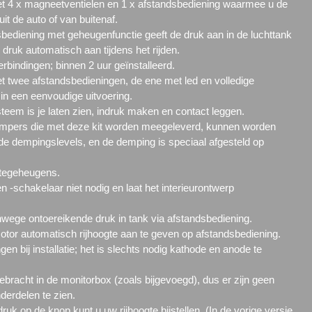
et 4 x magneetventielen en 1 x afstandsbediening waarmee u de
uit de auto of van buitenaf.
bediening met geheugenfunctie geeft de druk aan in de luchttank
 druk automatisch aan tijdens het rijden.
bindingen; binnen 2 uur geïnstalleerd.
t twee afstandsbedieningen, de ene met led en volledige
e in een eenvoudige uitvoering.
steem is je laten zien, indruk maken en contact leggen.
pers die met deze kit worden meegeleverd, kunnen worden
nde dempingslevels, en de demping is speciaal afgesteld op
gtegeheugens.
n -schakelaar niet nodig en laat het interieurontwerp
ege ontoereikende druk in tank via afstandsbediening.
tor automatisch rijhoogte aan te geven op afstandsbediening.
n bij installatie; het is slechts nodig kathode en anode te
ebracht in de monitorbox (zoals bijgevoegd), dus er zijn geen
erdelen te zien.
uk op de knop kunt u uw rijhoogte bijstellen. (In de vorige versie