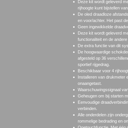
Deze kit wordt geleverd m
rijhoogte kunt bijstellen van
De oled draadloze afstands
en voor/achter. Het past de
Geen ingewikkelde draadver
Deze kit wordt geleverd me
functionaliteit en de ander
De extra functie van dit sy
De hoogwaardige schokdem
afgesteld op 36 verschille
sportief rijgedrag.
Beschikbaar voor 4 rijhoo
Installeren van drukmeter e
onaangetast.
Waarschuwingssignaal vanw
Geheugen om bij starten mo
Eenvoudige draadverbindinge
verbinden.
Alle onderdelen zijn onderg
rommelige bedrading en ond
Onetouchfunctie. Met één dr