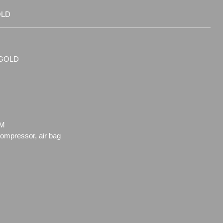
OLD
-GOLD
EM
compressor, air bag