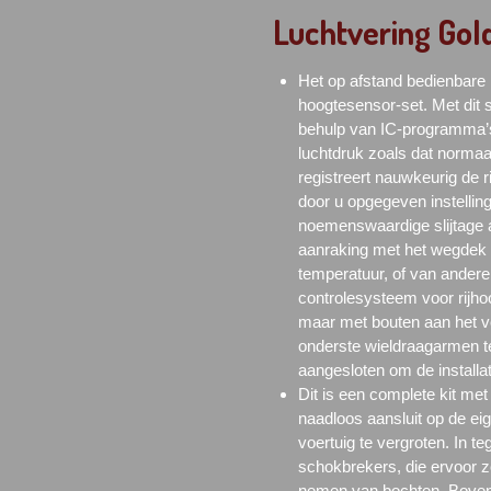
Luchtvering Gol
Het op afstand bedienbare
hoogtesensor-set. Met dit 
behulp van IC-programma’s, 
luchtdruk zoals dat normaa
registreert nauwkeurig de ri
door u opgegeven instellinge
noemenswaardige slijtage a
aanraking met het wegdek en
temperatuur, of van andere
controlesysteem voor rijhoo
maar met bouten aan het vo
onderste wieldraagarmen 
aangesloten om de installat
Dit is een complete kit me
naadloos aansluit op de eig
voertuig te vergroten. In t
schokbrekers, die ervoor zor
nemen van bochten. Bovend