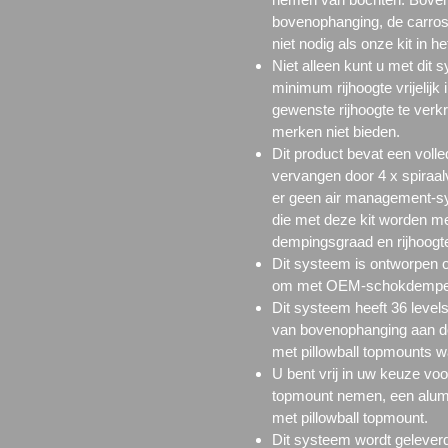
bovenophanging, de carros
niet nodig als onze kit in h
Niet alleen kunt u met dit
minimum rijhoogte vrijelijk
gewenste rijhoogte te verk
merken niet bieden.
Dit product bevat een voll
vervangen door 4 x spiraa
er geen
air management-s
die met deze kit worden m
dempingsgraad en rijhoogte
Dit systeem is ontworpen o
om met OEM-schokdempers 
Dit systeem heeft 36 level
van bovenophanging aan de
met
pillowball topmounts
w
U bent vrij in uw keuze voo
topmount
nemen, een alu
met
pillowball topmount.
Dit systeem wordt geleverd