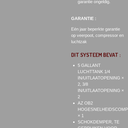
garantie ongeldig.
GARANTIE :
Eén jaar beperkte garantie
op veerpoot, compressor en
luchtzak
DIT SYSTEEM BEVAT :
5 GALLANT
LUCHTTANK 1/4
IN/UITLAATOPENING ×
2, 3/8
IN/UITLAATOPENING ×
2
AZ OB2
HOGESNELHEIDSCOM
× 1
SCHOKDEMPER, TE