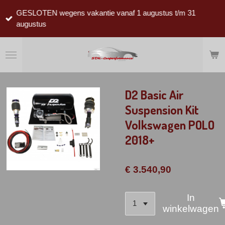
Ga
GESLOTEN wegens vakantie vanaf 1 augustus t/m 31
direct
augustus
naar
de
hoofdinhoud
D2 Basic Air
Suspension Kit
Volkswagen POLO
2018+
€ 3.540,90
In
winkelwagen