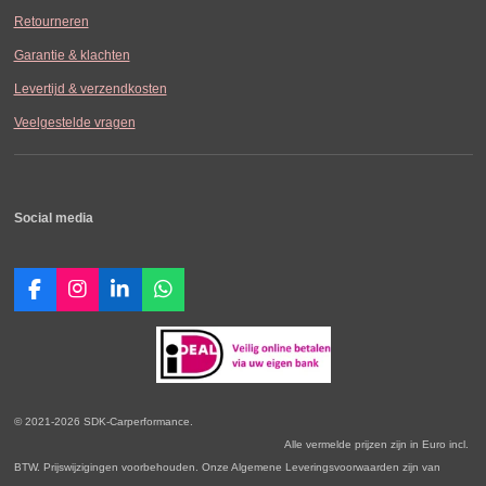
Retourneren
Garantie & klachten
Levertijd & verzendkosten
Veelgestelde vragen
Social media
F
I
L
W
a
n
i
h
c
s
n
a
e
t
k
t
b
a
e
s
o
g
d
A
o
r
I
p
© 2021-2026 SDK-Carperformance.
k
a
n
p
Alle vermelde prijzen zijn in Euro incl.
m
BTW. Prijswijzigingen voorbehouden. Onze Algemene Leveringsvoorwaarden zijn van