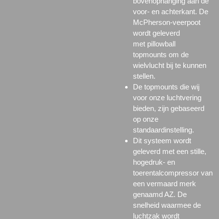
bovenophanging aan de
voor- en achterkant. De
McPherson-veerpoot
wordt geleverd
met
pillowball
topmounts
om de
wielvlucht bij te kunnen
stellen.
De
topmounts
die wij
voor onze luchtvering
bieden, zijn gebaseerd
op onze
standaardinstelling.
Dit systeem wordt
geleverd met een stille,
hogedruk- en
toerentalcompressor van
een vermaard merk
genaamd AZ. De
snelheid waarmee de
luchtzak wordt