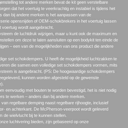
egenstelling tot andere merken bevat de kit geen verstelbare
gen dat het voertuig te veerkrachtig en instabiel is tijdens het
 dan bij andere merken is het aanpassen van de
serie opensnijden of OEM-schokbrekers in het voertuig lassen
et voertuig wordt aangebracht.
 systeem de luchtdruk wijzigen, maar u kunt ook de maximum en
 instellen om deze te laten aansluiten op een bodykit ten einde de
rijgen – een van de mogelijkheden van ons product die andere
edige set schokdempers. U heeft de mogelijkheid luchtzakken te
lveren die samen een volledige set schokdempers vormen, mits
ysteem is aangebracht. (PS: De hoogwaardige schokdempers
eegeleverd, kunnen worden afgesteld op de gewenste
).
m eenvoudig met bouten te worden bevestigd, het is niet nodig
te werken – anders dan bij andere merken.
 van regelbare demping naast regelbare rijhoogte, inclusief
r- en achterkant. De McPherson-veerpoot wordt geleverd
m de wielvlucht bij te kunnen stellen.
 onze luchtvering bieden, zijn gebaseerd op onze