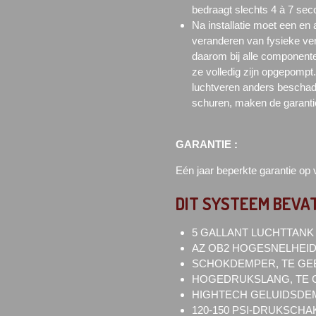
bedraagt slechts 4 à 7 sec
Na installatie moet een en
veranderen van fysieke ver
daarom bij alle componente
ze volledig zijn opgepompt
luchtveren anders beschad
schuren, maken de garantie
GARANTIE :
Eén jaar beperkte garantie op
DIT SYSTEEM BEVAT
5 GALLANT LUCHTTANK 1
AZ OB2 HOGESNELHEI
SCHOKDEMPER, TE GEB
HOGEDRUKSLANG, TE G
HIGHTECH GELUIDSDEM
120-150 PSI-DRUKSCHA