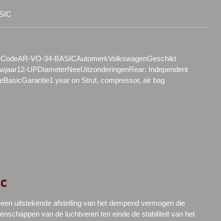
SIC
CodeAR-VO-34-BASICAutomerkVolkswagenGeschikt
aar12-UPDiameterNeeUitzonderingenRear: Independent
e
BasicGarantie1 year on Strut, compressor, air bag
ic
t een uitstekende afstelling van het dempend vermogen die
enschappen van de luchtveren ten einde de stabiliteit van het