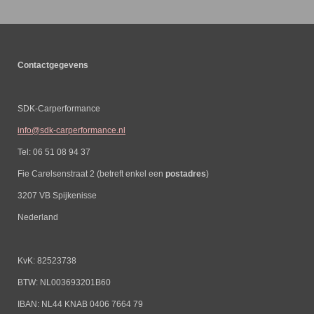
Contactgegevens
SDK-Carperformance
info@sdk-carperformance.nl
Tel: 06 51 08 94 37
Fie Carelsenstraat 2 (betreft enkel een
postadres
)
3207 VB Spijkenisse
Nederland
KvK: 82523738
BTW: NL003693201B60
IBAN: NL44 KNAB 0406 7664 79