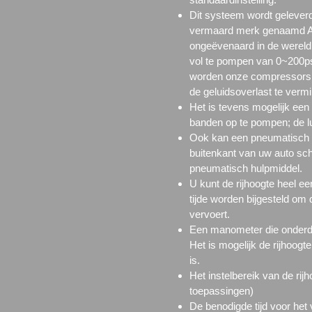
Dit systeem wordt geleverd
vermaard merk genaamd AZ
ongeëvenaard in de wereld.
vol te pompen van 0~200ps
worden onze compressors 
de geluidsoverlast te verm
Het is tevens mogelijk een
banden op te pompen; de l
Ook kan een pneumatisch h
buitenkant van uw auto sch
pneumatisch hulpmiddel.
U kunt de rijhoogte heel eenv
tijde worden bijgesteld om 
vervoert.
Een manometer die onderdee
Het is mogelijk de rijhoogt
is.
Het instelbereik van de rij
toepassingen)
De benodigde tijd voor het 