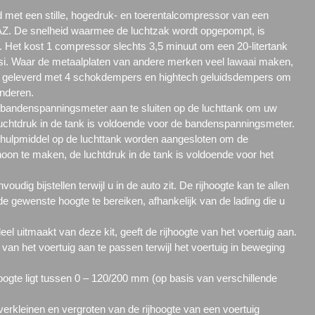
 met een stille, hogedruk- en toerentalcompressor van een
. De snelheid waarmee de luchtzak wordt opgepompt, is
 Het kost 1 compressor slechts 3,5 minuut om een 20-litertank
i. Waar de metaalplaten van andere merken veel lawaai maken,
geleverd met 4 schokdempers en hightech geluidsdempers om
inderen.
 bandenspanningsmeter aan te sluiten op de luchttank om uw
uchtdruk in de tank is voldoende voor de bandenspanningsmeter.
ulpmiddel op de luchttank worden aangesloten om de
oon te maken, de luchtdruk in de tank is voldoende voor het
oudig bijstellen terwijl u in de auto zit. De rijhoogte kan te allen
de gewenste hoogte te bereiken, afhankelijk van de lading die u
l uitmaakt van deze kit, geeft de rijhoogte van het voertuig aan.
e van het voertuig aan te passen terwijl het voertuig in beweging
hoogte ligt tussen 0 – 120/200 mm (op basis van verschillende
verkleinen en vergroten van de rijhoogte van een voertuig