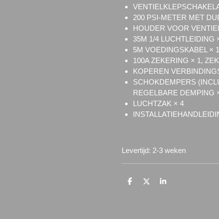
VENTIELKLEPSCHAKELA
200 PSI-METER MET DU
HOUDER VOOR VENTIEL
35M 1/4 LUCHTLEIDING ×
5M VOEDINGSKABEL × 
100A ZEKERING × 1, Z
KOPEREN VERBINDINGS
SCHOKDEMPERS (INCLU
REGELBARE DEMPING ×
LUCHTZAK × 4
INSTALLATIEHANDLEIDI
Levertijd: 2-3 weken
D
D
S
e
e
h
l
e
a
e
l
r
n
e