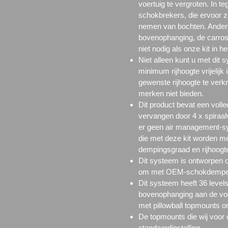
voertuig te vergroten. In t
schokbrekers, die ervoor zor
nemen van bochten. Anders
bovenophanging, de carros
niet nodig als onze kit in h
Niet alleen kunt u met dit
minimum rijhoogte vrijelijk
gewenste rijhoogte te verk
merken niet bieden.
Dit product bevat een voll
vervangen door 4 x spiraa
er geen
air management-s
die met deze kit worden m
dempingsgraad en rijhoogte
Dit systeem is ontworpen o
om met OEM-schokdempers 
Dit systeem heeft 36 levels
bovenophanging aan de voo
met
pillowball topmounts
o
De
topmounts
die wij voor
standaardinstelling.