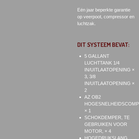
Eén jaar beperkte garantie
op veerpoot, compressor en
luchtzak.
DIT SYSTEEM BEVAT:
5 GALLANT
LUCHTTANK 1/4
IN/UITLAATOPENING ×
3, 3/8
IN/UITLAATOPENING ×
2
AZ OB2
HOGESNELHEIDSCOM
× 1
SCHOKDEMPER, TE
GEBRUIKEN VOOR
MOTOR, × 4
HOGEDRUKSLANG,