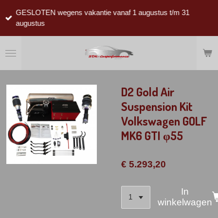
Ga
GESLOTEN wegens vakantie vanaf 1 augustus t/m 31
direct
augustus
naar
de
hoofdinhoud
D2 Gold Air
Suspension Kit
Volkswagen GOLF
MK6 GTI φ55
€ 5.293,20
In
winkelwagen