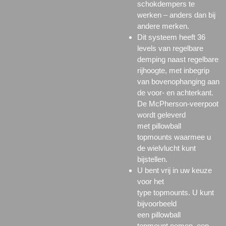
schokdempers te
werken – anders dan bij
andere merken.
Dit systeem heeft 36
levels van regelbare
demping naast regelbare
rijhoogte, met inbegrip
van bovenophanging aan
de voor- en achterkant.
De McPherson-veerpoot
wordt geleverd
met
pillowball
topmounts
waarmee u
de wielvlucht kunt
bijstellen.
U bent vrij in uw keuze
voor het
type
topmounts.
U kunt
bijvoorbeeld
een
pillowball
topmount
nemen, een