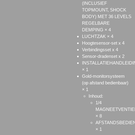
(INCLUSIEF
TOPMOUNT, SHOCK
BODY) MET 36 LEVELS
REGELBARE
DEMPING × 4
LUCHTZAK × 4
Hoogtesensor-set x 4
Verbindingsset x 4
Sensor-dradenset x 2
INSTALLATIEHANDLEIDI
× 1
Gold-monitorsysteem
(op afstand bedienbaar)
× 1
Inhoud:
1/4
MAGNEETVENTIE
× 8
AFSTANDSBEDIE
× 1