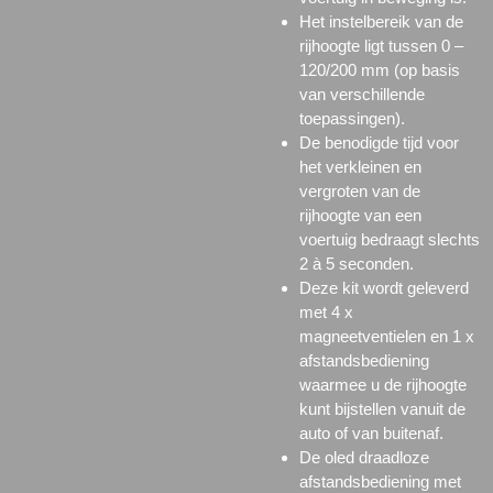
Het instelbereik van de
rijhoogte ligt tussen 0 –
120/200 mm (op basis
van verschillende
toepassingen).
De benodigde tijd voor
het verkleinen en
vergroten van de
rijhoogte van een
voertuig bedraagt slechts
2 à 5 seconden.
Deze kit wordt geleverd
met 4 x
magneetventielen en 1 x
afstandsbediening
waarmee u de rijhoogte
kunt bijstellen vanuit de
auto of van buitenaf.
De oled draadloze
afstandsbediening met