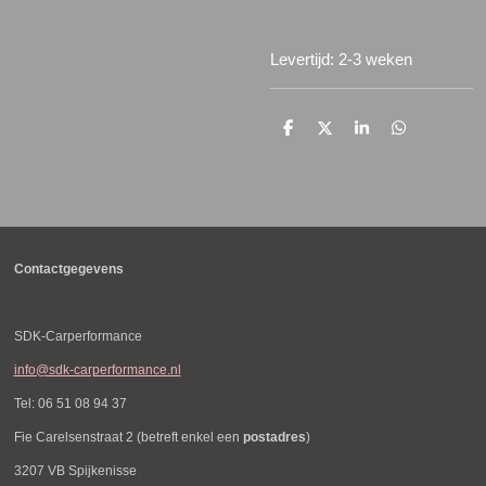
Levertijd: 2-3 weken
D
D
S
D
e
e
h
e
l
e
a
l
e
l
r
e
n
e
n
Contactgegevens
SDK-Carperformance
info@sdk-carperformance.nl
Tel: 06 51 08 94 37
Fie Carelsenstraat 2 (betreft enkel een
postadres
)
3207 VB Spijkenisse