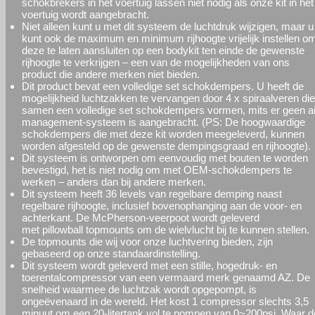
schokbrekers in het voertuig lassen niet nodig als onze kit in het
voertuig wordt aangebracht.
Niet alleen kunt u met dit systeem de luchtdruk wijzigen, maar u
kunt ook de maximum en minimum rijhoogte vrijelijk instellen o
deze te laten aansluiten op een bodykit ten einde de gewenste
rijhoogte te verkrijgen – een van de mogelijkheden van ons
product die andere merken niet bieden.
Dit product bevat een volledige set schokdempers. U heeft de
mogelijkheid luchtzakken te vervangen door 4 x spiraalveren die
samen een volledige set schokdempers vormen, mits er geen
a
management-systeem is aangebracht. (PS: De hoogwaardige
schokdempers die met deze kit worden meegeleverd, kunnen
worden afgesteld op de gewenste dempingsgraad en rijhoogte).
Dit systeem is ontworpen om eenvoudig met bouten te worden
bevestigd, het is niet nodig om met OEM-schokdempers te
werken – anders dan bij andere merken.
Dit systeem heeft 36 levels van regelbare demping naast
regelbare rijhoogte, inclusief bovenophanging aan de voor- en
achterkant. De McPherson-veerpoot wordt geleverd
met
pillowball topmounts
om de wielvlucht bij te kunnen stellen.
De
topmounts
die wij voor onze luchtvering bieden, zijn
gebaseerd op onze standaardinstelling.
Dit systeem wordt geleverd met een stille, hogedruk- en
toerentalcompressor van een vermaard merk genaamd AZ. De
snelheid waarmee de luchtzak wordt opgepompt, is
ongeëvenaard in de wereld. Het kost 1 compressor slechts 3,5
minuut om een 20-litertank vol te pompen van 0~200psi. Waar d