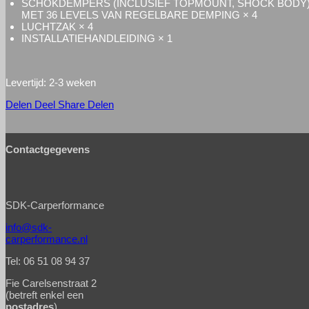
SCHOKDEMPERS (INCLUSIEF TOPMOUNT, SHOCK BODY
MET 36 LEVELS VAN REGELBARE DEMPING × 4
LUCHTZAK × 4
INSTALLATIEHANDLEIDING × 1
Levertijd: 2-3 weken
Delen
Deel
Share
Delen
Contactgegevens
SDK-Carperformance
info@sdk-
carperformance.nl
Tel: 06 51 08 94 37
Fie Carelsenstraat 2
(betreft enkel een
postadres
)