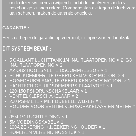
onderdelen worden verwijderd omdat de luchtveren anders
beschadigd kunnen raken. Componenten die tegen de luchtvere
aan schuren, maken de garantie ongeldig.
GARANTIE :
Eén jaar beperkte garantie op veerpoot, compressor en luchtzak
DIT SYSTEEM BEVAT :
5 GALLANT LUCHTTANK 1/4 IN/UITLAATOPENING × 2, 3/8
IN/UITLAATOPENING × 2
AZ OB2 HOGESNELHEIDSCOMPRESSOR × 1
SCHOKDEMPER, TE GEBRUIKEN VOOR MOTOR, × 4
HOGEDRUKSLANG, TE GEBRUIKEN VOOR MOTOR, × 1
HIGHTECH GELUIDSDEMPERS PLAATVOET × 1
120-150 PSI-DRUKSCHAKELAAR × 1
VENTIELKLEPSCHAKELAAR × 2
200 PSI-METER MET DUBBELE WIJZER × 1
HOUDER VOOR VENTIELKLEPSCHAKELAAR EN METER ×
1
35M 1/4 LUCHTLEIDING × 1
5M VOEDINGSKABEL × 1
100A ZEKERING × 1, ZEKERINGHOUDER × 1
KOPEREN VERBINDINGSSTUK × 1