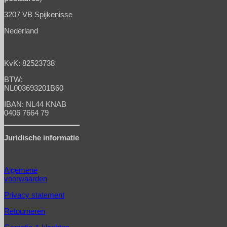
3207 VB Spijkenisse
Nederland
KvK: 82523738
BTW:
NL003693201B60
IBAN: NL44 KNAB
0406 7664 79
Juridische informatie
Algemene
voorwaarden
Privacy statement
Retourneren