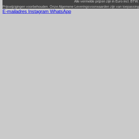
Alle vermelde prijzen zijn in Euro incl. BTW.
Prijswijzigingen voorbehouden. Onze Algemene Leveringsvoorwaarden zijn van toepassin
E-mailadres
Instagram
WhatsApp