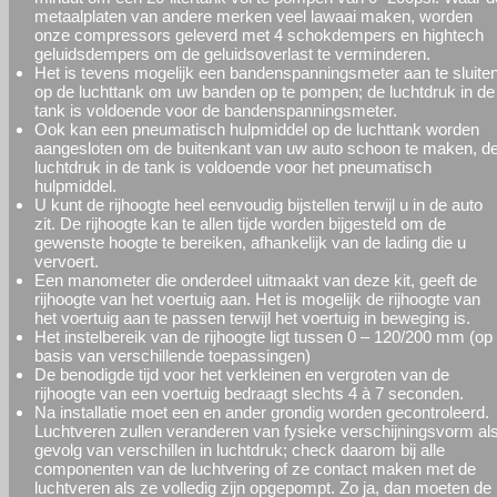
metaalplaten van andere merken veel lawaai maken, worden
onze compressors geleverd met 4 schokdempers en hightech
geluidsdempers om de geluidsoverlast te verminderen.
Het is tevens mogelijk een bandenspanningsmeter aan te sluite
op de luchttank om uw banden op te pompen; de luchtdruk in de
tank is voldoende voor de bandenspanningsmeter.
Ook kan een pneumatisch hulpmiddel op de luchttank worden
aangesloten om de buitenkant van uw auto schoon te maken, d
luchtdruk in de tank is voldoende voor het pneumatisch
hulpmiddel.
U kunt de rijhoogte heel eenvoudig bijstellen terwijl u in de auto
zit. De rijhoogte kan te allen tijde worden bijgesteld om de
gewenste hoogte te bereiken, afhankelijk van de lading die u
vervoert.
Een manometer die onderdeel uitmaakt van deze kit, geeft de
rijhoogte van het voertuig aan. Het is mogelijk de rijhoogte van
het voertuig aan te passen terwijl het voertuig in beweging is.
Het instelbereik van de rijhoogte ligt tussen 0 – 120/200 mm (op
basis van verschillende toepassingen)
De benodigde tijd voor het verkleinen en vergroten van de
rijhoogte van een voertuig bedraagt slechts 4 à 7 seconden.
Na installatie moet een en ander grondig worden gecontroleerd.
Luchtveren zullen veranderen van fysieke verschijningsvorm al
gevolg van verschillen in luchtdruk; check daarom bij alle
componenten van de luchtvering of ze contact maken met de
luchtveren als ze volledig zijn opgepompt. Zo ja, dan moeten de