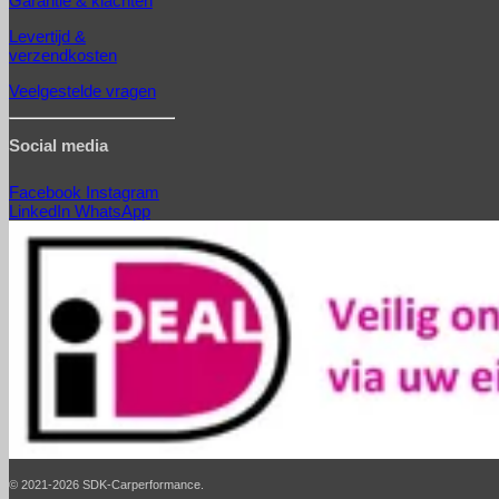
Garantie & klachten
Levertijd &
verzendkosten
Veelgestelde vragen
Social media
Facebook
Instagram
LinkedIn
WhatsApp
© 2021-2026 SDK-Carperformance