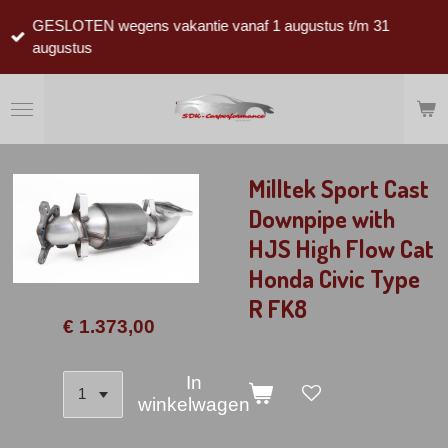
Ga
GESLOTEN wegens vakantie vanaf 1 augustus t/m 31
direct
augustus
naar
de
hoofdinhoud
Milltek Sport Cast
Downpipe with
HJS High Flow Cat
Honda Civic Type
R FK8
€ 1.373,00
In
winkelwagen