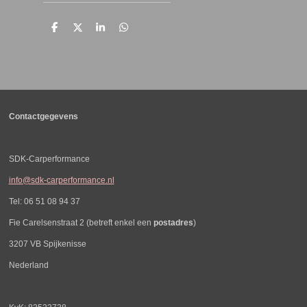
D
D
S
D
e
e
h
e
l
e
a
l
e
l
r
e
n
e
n
Contactgegevens
SDK-Carperformance
info@sdk-carperformance.nl
Tel: 06 51 08 94 37
Fie Carelsenstraat 2 (betreft enkel een
postadres
)
3207 VB Spijkenisse
Nederland