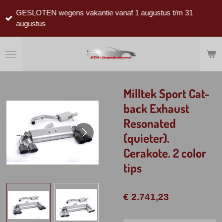
Ga
GESLOTEN wegens vakantie vanaf 1 augustus t/m 31
direct
augustus
naar
de
hoofdinhoud
Milltek Sport Cat-
back Exhaust
Resonated
(quieter).
Cerakote. 2 color
tips
€ 2.741,23