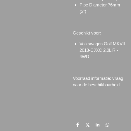
Pipe Diameter 76mm
(3")
Geschikt voor:
Volkswagen Golf MKVII
2013-CJXC 2.0L R -
4WD
Voorraad informatie: vraag
naar de beschikbaarheid
D
D
S
D
e
e
h
e