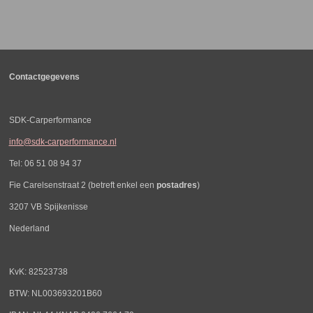
l
e
a
l
e
l
r
e
n
e
n
Contactgegevens
SDK-Carperformance
info@sdk-carperformance.nl
Tel: 06 51 08 94 37
Fie Carelsenstraat 2 (betreft enkel een
postadres
)
3207 VB Spijkenisse
Nederland
KvK: 82523738
BTW: NL003693201B60