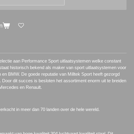
n
 selectie aan Performance Sport uitlaatsystemen welke constant
t staat historisch bekend als maker van sport uitlaatsystemen voor
 en BMW. De goede reputatie van Milltek Sport heeft gezorgd
 Door dit succes is besloten het assortiment enorm uit te breiden
 Mercedes en Renault.
verkocht in meer dan 70 landen over de hele wereld.
emaakt van hoge kwaliteit 304 luchtvaart kwaliteit staal. Dit