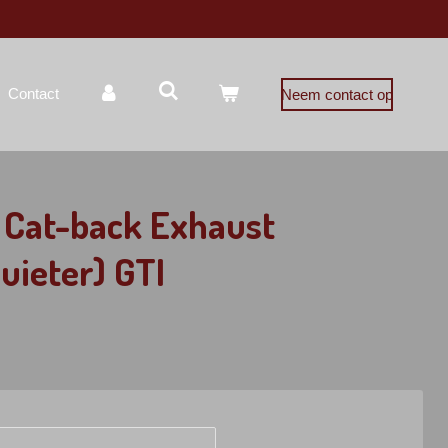
Contact
Neem contact op
t Cat-back Exhaust
uieter) GTI