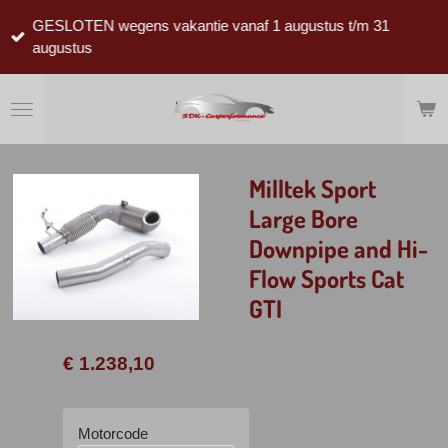
Ga
GESLOTEN wegens vakantie vanaf 1 augustus t/m 31
direct
augustus
naar
de
hoofdinhoud
Milltek Sport
Large Bore
Downpipe and Hi-
Flow Sports Cat
GTI
€ 1.238,10
Motorcode