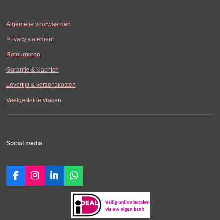
Algemene voorwaarden
Privacy statement
Retourneren
Garantie & klachten
Levertijd & verzendkosten
Veelgestelde vragen
Social media
F
I
L
W
a
n
i
h
c
s
n
a
e
t
k
t
b
a
e
s