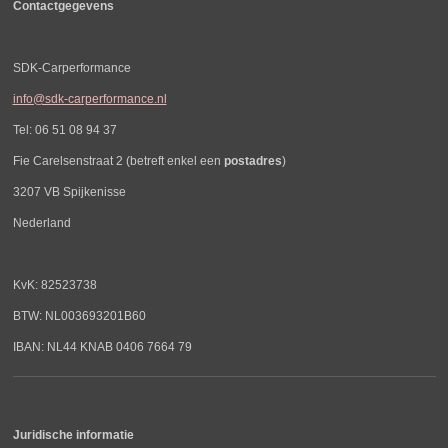
Contactgegevens
SDK-Carperformance
info@sdk-carperformance.nl
Tel: 06 51 08 94 37
Fie Carelsenstraat 2 (betreft enkel een
postadres
)
3207 VB Spijkenisse
Nederland
KvK: 82523738
BTW: NL003693201B60
IBAN: NL44 KNAB 0406 7664 79
Juridische informatie