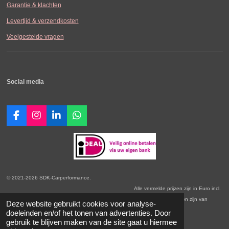
Garantie & klachten
Levertijd & verzendkosten
Veelgestelde vragen
Social media
F
I
L
W
a
n
i
h
c
s
n
a
e
t
k
t
b
a
e
s
o
g
d
A
o
r
I
p
© 2021-2026 SDK-Carperformance.
k
a
n
p
Alle vermelde prijzen zijn in Euro incl.
m
BTW. Prijswijzigingen voorbehouden. Onze Algemene Leveringsvoorwaarden zijn van
Deze website gebruikt cookies voor analyse-
toepassing.
doeleinden en/of het tonen van advertenties. Door
gebruik te blijven maken van de site gaat u hiermee