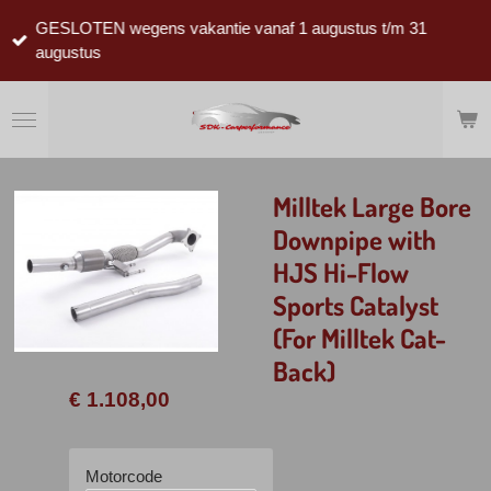
Ga
GESLOTEN wegens vakantie vanaf 1 augustus t/m 31
direct
augustus
naar
de
hoofdinhoud
Milltek Large Bore
Downpipe with
HJS Hi-Flow
Sports Catalyst
(For Milltek Cat-
Back)
€ 1.108,00
Motorcode