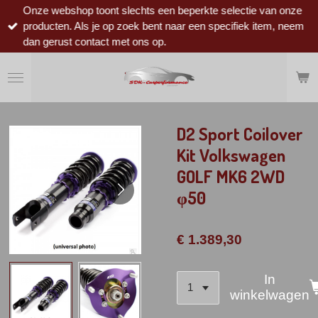
Onze webshop toont slechts een beperkte selectie van onze
Ga
producten. Als je op zoek bent naar een specifiek item, neem
direct
dan gerust contact met ons op.
naar
de
hoofdinhoud
D2 Sport Coilover
Kit Volkswagen
GOLF MK6 2WD
φ50
€ 1.389,30
In
winkelwagen