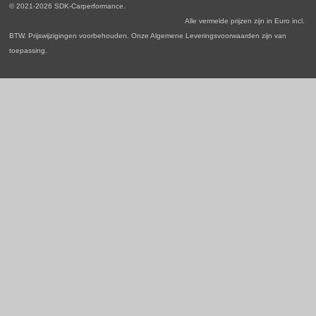
o
r
I
p
© 2021-2026 SDK-Carperformance.
k
a
n
p
Alle vermelde prijzen zijn in Euro incl.
m
BTW. Prijswijzigingen voorbehouden. Onze Algemene Leveringsvoorwaarden zijn van
toepassing.