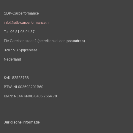
SDK-Carperformance
info@sdk-carperformance.nl
Tel: 06 51 08 94 37
Fie Carelsenstraat 2 (betreft enkel een
postadres
)
3207 VB Spijkenisse
Nederland
KvK: 82523738
BTW: NL003693201B60
IBAN: NL44 KNAB 0406 7664 79
Juridische informatie