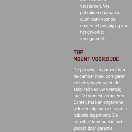
versterken. We
gebruiken daarnaast
aluminium voor de
onderste bevestiging van
het gevorkte
veringmodel.
TOP
MOUNT
VOORZIJDE
De pillowball-topmount kan
de camber hoek corrigeren
en het weggedrag en de
stabiliteit van uw voertuig
met 10 procent verbeteren.
Echter, het kan ongewone
geluiden afgeven als u grote
hobbels tegenkomt. De
pillowball-topmount is niet
gedekt door garantie.