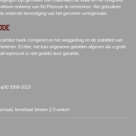
oilover-ontwerp van McPherson te versterken. We gebruiken
e onderste bevestiging van het gevorkte veringmodel.
JDE
camber hoek corrigeren en het weggedrag en de stabiliteit van
rbeteren. Echter, het kan ongewone geluiden afgeven als u grote
ll-topmount is niet gedekt door garantie.
d
φ50 2008-2013
oorraad, leverbaar binnen 2-3 weken