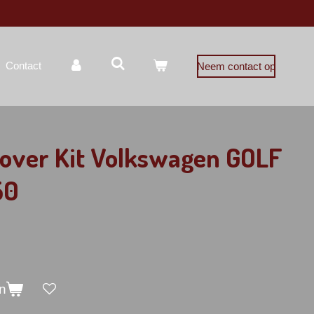
Contact
Neem contact op
lover Kit Volkswagen GOLF
50
n