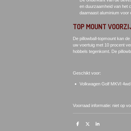
en duurzaamheid van het c
daarnaast aluminium voor d
TOP MOUNT
VOORZI
De pillowball-topmount kan de 
uw voertuig met 10 procent ve
hobbels tegenkomt. De pillowba
Geschikt voor:
Volkwagen Golf MKVI 4w
Voorraad informatie: niet op v
D
D
S
e
e
h