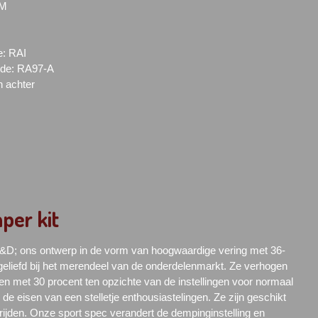
EM
e: RAI
ijde: RA97-A
n achter
per kit
R&D; ons ontwerp in de vorm van hoogwaardige vering met 36-
 geliefd bij het merendeel van de onderdelenmarkt. Ze verhogen
en met 30 procent ten opzichte van de instellingen voor normaal
e eisen van een stelletje enthousiastelingen. Ze zijn geschikt
rijden. Onze
sport spec
verandert de dempinginstelling en