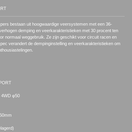
ORT
pers bestaan uit hoogwaardige veersystemen met een 36-
 verhogen demping en veerkarakteristieken met 30 procent ten
oor normaal weggebruik. Ze zijn geschikt voor circuit racen en
spec verandert de dempinginstelling en veerkarakteristieken om
thousiastelingen.
SPORT
6 4WD φ50
: 50mm
lagerd)