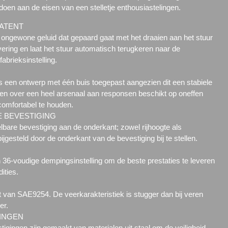
doen aan de eisen van een stelletje enthousiastelingen.
ATENT
ongewone geluid dat gepaard gaat met het draaien aan het stuur
ering en laat het stuur automatisch terugkeren naar de
fabrieksinstelling.
is een ontwerp met één buis toegepast aangezien dit een stabiele
en over een heel arsenaal aan responsen beschikt op oneffen
omfortabel te houden.
 BEVESTIGING
elbare bevestiging aan de onderkant; zowel rijhoogte als
jgesteld door de onderkant van de bevestiging bij te stellen.
36-voudige dempingsinstelling om de beste prestaties te leveren
ities.
 van SAE9254. De veerkarakteristiek is stugger dan bij veren
er.
INGEN
igingen zijn gemaakt van materialen uit staal om de veiligheid