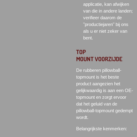
applicatie, kan afwijken
van die in andere landen;
verifieer daarom de
"productiejaren" bij ons
als u er niet zeker van
bent.
TOP
MOUNT
VOORZIJDE
De rubberen pillowball-
topmount is het beste
product aangezien het
gelijkwaardig is aan een OE-
topmount en zorgt ervoor
dat het geluid van de
pillowball-topmount gedempt
wordt.
Belangrijkste kenmerken: