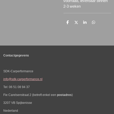
voorraad, leverbaar binnen
2-3 weken
D
D
S
D
e
e
h
e
l
e
a
l
e
l
r
e
n
e
n
Contactgegevens
SDK-Carperformance
info@sdk-carperformance.nl
Tel: 06 51 08 94 37
Fie Carelsenstraat 2 (betreft enkel een
postadres
)
3207 VB Spijkenisse
Nederland