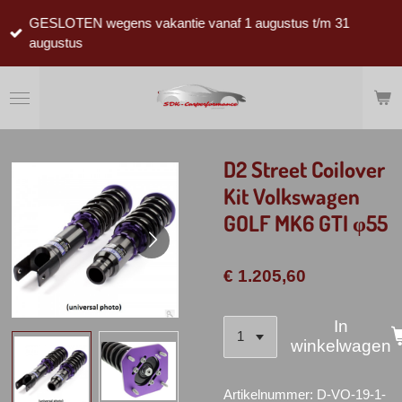
Ga
GESLOTEN wegens vakantie vanaf 1 augustus t/m 31
direct
augustus
naar
de
hoofdinhoud
D2 Street Coilover
Kit Volkswagen
GOLF MK6 GTI φ55
€ 1.205,60
In
winkelwagen
Artikelnummer:
D-VO-19-1-