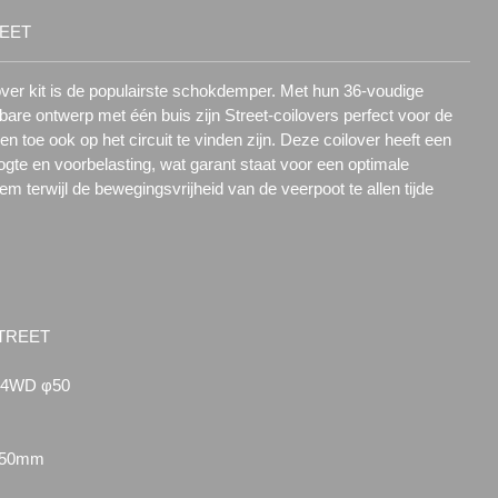
REET
over kit is de populairste schokdemper. Met hun 36-voudige
bare ontwerp met één buis zijn Street-coilovers perfect voor de
en toe ook op het circuit te vinden zijn. Deze coilover heeft een
oogte en voorbelasting, wat garant staat voor een optimale
 terwijl de bewegingsvrijheid van de veerpoot te allen tijde
STREET
4WD φ50
: 50mm