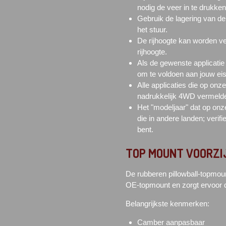
nodig de veer in te drukken
Gebruik de lagering van d
het stuur.
De rijhoogte kan worden v
rijhoogte.
Als de gewenste applicatie
om te voldoen aan jouw ei
Alle applicaties die op on
nadrukkelijk 4WD vermeld
Het "modeljaar" dat op onze
die in andere landen; verifi
bent.
TOP MOUNT
VOORZI
De rubberen pillowball-topmoun
OE-topmount en zorgt ervoor d
Belangrijkste kenmerken:
Camber aanpasbaar