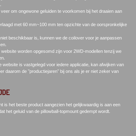
.
e veer om ongewone geluiden te voorkomen bij het draaien aan
erlaagd met 60 mm~100 mm ten opzichte van de oorspronkelijke
 niet beschikbaar is, kunnen we de coilover voor je aanpassen
sen.
ze website worden opgesomd zijn voor 2WD-modellen tenzij we
en.
 website is vastgelegd voor iedere applicatie, kan afwijken van
eer daarom de "productiejaren" bij ons als je er niet zeker van
JDE
t is het beste product aangezien het gelijkwaardig is aan een
at het geluid van de pillowball-topmount gedempt wordt.