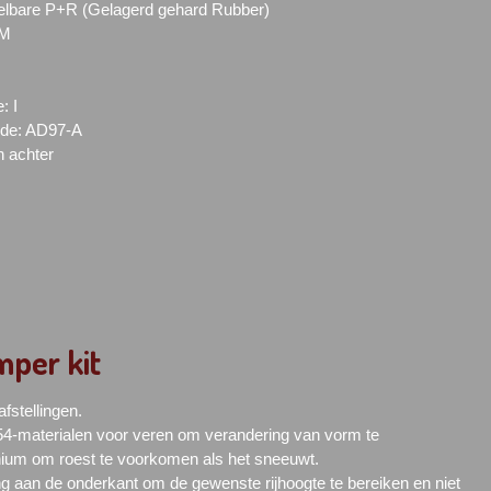
elbare P+R (Gelagerd gehard Rubber)
EM
: I
jde: AD97-A
n achter
per kit
fstellingen.
-materialen voor veren om verandering van vorm te
ium om roest te voorkomen als het sneeuwt.
ing aan de onderkant om de gewenste rijhoogte te bereiken en niet