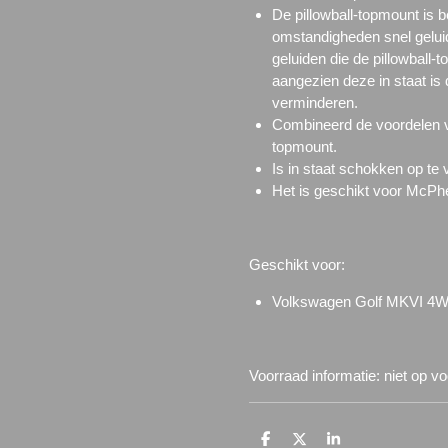
De pillowball-topmount is 
omstandigheden snel gelui
geluiden die de pillowball-
aangezien deze in staat is 
verminderen.
Combineerd de voordelen v
topmount.
Is in staat schokken op te
Het is geschikt voor McPhe
Geschikt voor:
Volkswagen Golf MKVI 4W
Voorraad informatie: niet op v
D
D
S