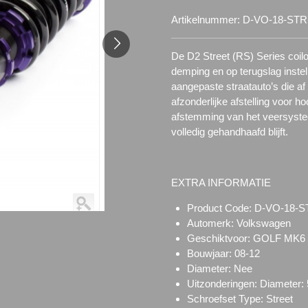
Artikelnummer:
D-VO-18-ST
De D2 Street (RS) Series coil
demping en op terugslag instel
aangepaste straatauto’s die af 
afzonderlijke afstelling voor h
afstemming van het veersysteem
volledig gehandhaafd blijft.
EXTRA INFORMATIE
Product Code:
D-VO-18-
Automerk: Volkswagen
Geschiktvoor:
GOLF MK6 
Bouwjaar: 08-12
Diameter: Nee
Uitzonderingen: Diameter
Schroefset Type:
Street