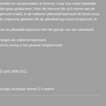
bedoeld om raceprestaties te leveren, maar kan onder bepaalde
den gaan produceren. Voor die mensen die zich storen aan de
topmount maakt, is de rubberen pillowball-topmount de beste keus,
de ongewone geluiden die de pillowball top mount produceert, te
an de pillowball-topmount met het gemak van een standaard
 vangen als rubberen topmount.
rson-vering in het gewone straatverkeer
D φ50 2008-2012
oorraad, leverbaar binnen 2-3 weken