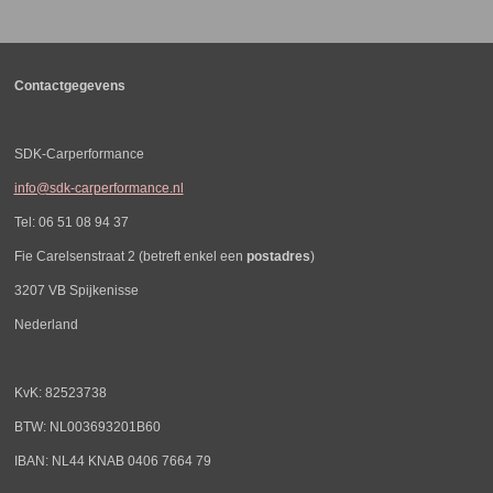
n
e
n
Contactgegevens
SDK-Carperformance
info@sdk-carperformance.nl
Tel: 06 51 08 94 37
Fie Carelsenstraat 2 (betreft enkel een
postadres
)
3207 VB Spijkenisse
Nederland
KvK: 82523738
BTW: NL003693201B60
IBAN: NL44 KNAB 0406 7664 79