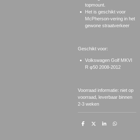
topmount.
Het is geschikt voor
McPherson-vering in het
gewone straatverkeer
Geschikt voor:
Volkswagen Golf MKVI
R φ50 2008-2012
Voorraad informatie: niet op
voorraad, leverbaar binnen
2-3 weken
D
D
S
D
e
e
h
e
l
e
a
l
e
l
r
e