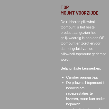
TOP
MOUNT
VOORZIJDE
De rubberen pillowball-
topmount is het beste
product aangezien het
gelijkwaardig is aan een OE-
topmount en zorgt ervoor
dat het geluid van de
pillowball-topmount gedempt
wordt.
Belangrijkste kenmerken:
Camber aanpasbaar
De pillowball-topmount is
bedoeld om
raceprestaties te
leveren, maar kan onder
bepaalde