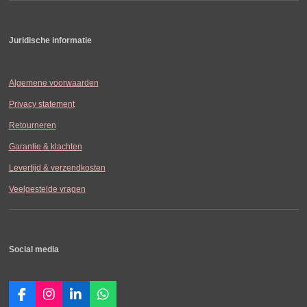
Juridische informatie
Algemene voorwaarden
Privacy statement
Retourneren
Garantie & klachten
Levertijd & verzendkosten
Veelgestelde vragen
Social media
F
I
L
W