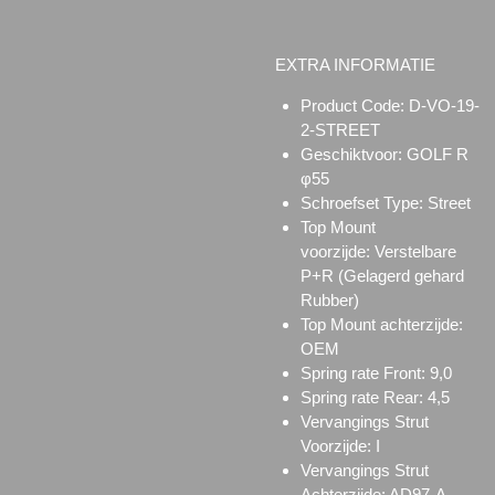
EXTRA INFORMATIE
Product Code: D-VO-19-
2-STREET
Geschiktvoor: GOLF R
φ55
Schroefset Type:
Street
Top Mount
voorzijde:
Verstelbare
P+R (Gelagerd gehard
Rubber)
Top Mount achterzijde:
OEM
Spring rate Front: 9,0
Spring rate Rear: 4,5
Vervangings Strut
Voorzijde: I
Vervangings Strut
Achterzijde: AD97-A