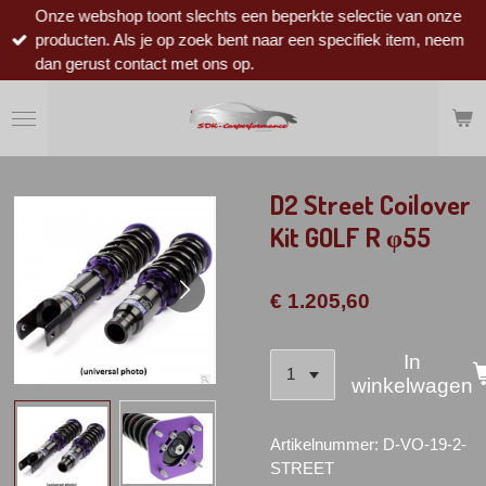
Onze webshop toont slechts een beperkte selectie van onze
Ga
producten. Als je op zoek bent naar een specifiek item, neem
direct
dan gerust contact met ons op.
naar
de
hoofdinhoud
D2 Street Coilover
Kit GOLF R φ55
€ 1.205,60
In
winkelwagen
Artikelnummer:
D-VO-19-2-
STREET