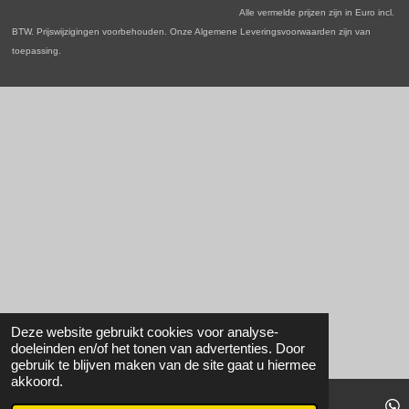
k
a
n
p
Alle vermelde prijzen zijn in Euro incl.
m
BTW. Prijswijzigingen voorbehouden. Onze Algemene Leveringsvoorwaarden zijn van
toepassing.
Deze website gebruikt cookies voor analyse-
doeleinden en/of het tonen van advertenties. Door
gebruik te blijven maken van de site gaat u hiermee
akkoord.