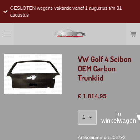
Ga
GESLOTEN wegens vakantie vanaf 1 augustus t/m 31
direct
augustus
naar
de
hoofdinhoud
VW Golf 4 Seibon
OEM Carbon
Trunklid
€ 1.814,95
In
winkelwagen
Artikelnummer:
206792