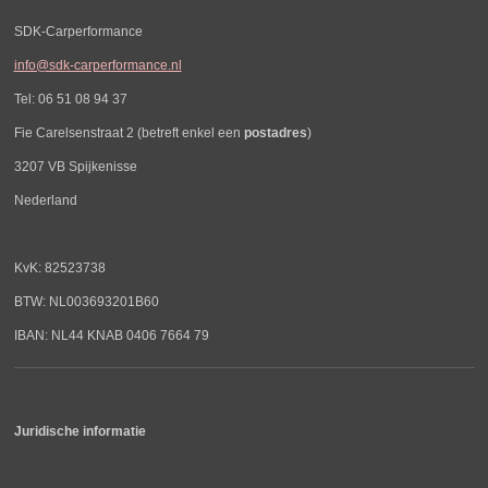
SDK-Carperformance
info@sdk-carperformance.nl
Tel: 06 51 08 94 37
Fie Carelsenstraat 2 (betreft enkel een
postadres
)
3207 VB Spijkenisse
Nederland
KvK: 82523738
BTW: NL003693201B60
IBAN: NL44 KNAB 0406 7664 79
Juridische informatie