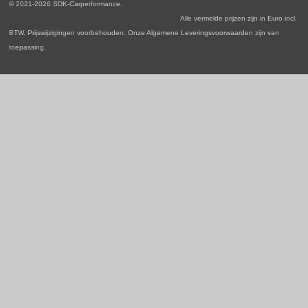
© 2021-2026 SDK-Carperformance.
k
a
n
p
Alle vermelde prijzen zijn in Euro incl.
m
BTW. Prijswijzigingen voorbehouden. Onze Algemene Leveringsvoorwaarden zijn van
toepassing.