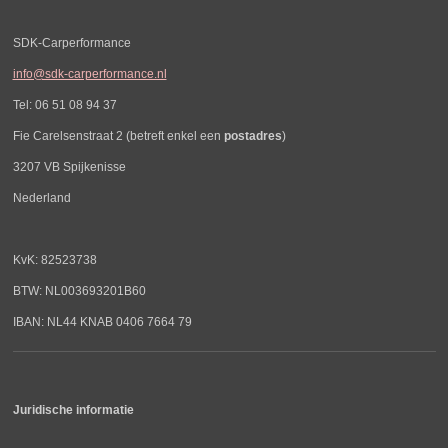
SDK-Carperformance
info@sdk-carperformance.nl
Tel: 06 51 08 94 37
Fie Carelsenstraat 2 (betreft enkel een
postadres
)
3207 VB Spijkenisse
Nederland
KvK: 82523738
BTW: NL003693201B60
IBAN: NL44 KNAB 0406 7664 79
Juridische informatie