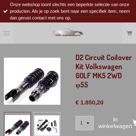
Onze webshop toont slechts een beperkte selectie van onze
Ga
producten. Als je op zoek bent naar een specifiek item, neem
direct
dan gerust contact met ons op.
naar
de
hoofdinhoud
D2 Circuit Coilover
Kit Volkswagen
GOLF MK5 2WD
φ55
€ 1.850,20
In
winkelwagen