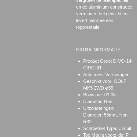
vergroten de oliecapaciteit
en de aluminium constructie
vermindert het gewicht en
levert hiermee een
topprestatie.
EXTRA INFORMATIE
Product Code:
D-VO-14-
CIRCUIT
Automerk: Volkswagen
Geschikt voor:
GOLF
MK5 2WD φ55
Bouwjaar: 03-08
Diameter: Nee
Uitzonderingen:
Diameter: 55mm, Non
R32
Schroefset Type:
Circuit
Top Mount voorzijde:
P