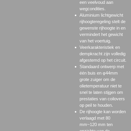
een veelvoud aan
wegcondities.
Aluminium lichtgewicht
rijhoogteregeling stelt de
gewenste rijhoogte in en
vermindert het gewicht
van het voertuig.
Veerkarakteristiek en
dempkracht zijn volledig
afgestemd op het circuit.
Standaard ontwerp met
één buis en φ44mm
grote zuiger om de
olietemperatuur niet te
snel te laten stijgen om
prestaties van coilovers
op peil te houden.
De rijhoogte kan worden
verlaagd met 80
mm~120 mm ten
opzichte van de