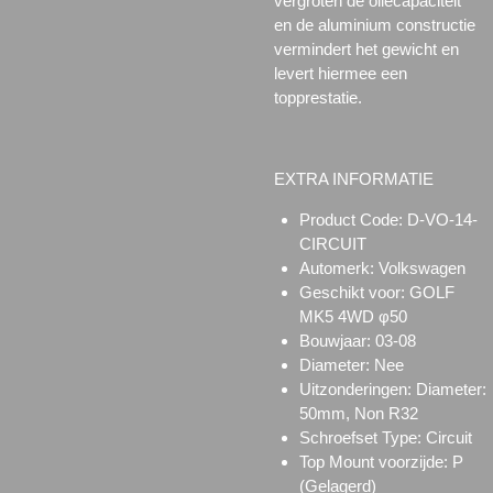
vergroten de oliecapaciteit
en de aluminium constructie
vermindert het gewicht en
levert hiermee een
topprestatie.
EXTRA INFORMATIE
Product Code:
D-VO-14-
CIRCUIT
Automerk: Volkswagen
Geschikt voor:
GOLF
MK5 4WD φ50
Bouwjaar: 03-08
Diameter: Nee
Uitzonderingen:
Diameter:
50mm, Non R32
Schroefset Type:
Circuit
Top Mount voorzijde:
P
(Gelagerd)