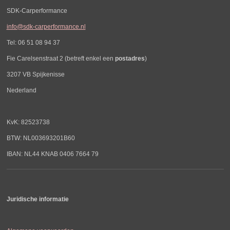
SDK-Carperformance
info@sdk-carperformance.nl
Tel: 06 51 08 94 37
Fie Carelsenstraat 2 (betreft enkel een
postadres
)
3207 VB Spijkenisse
Nederland
KvK: 82523738
BTW: NL003693201B60
IBAN: NL44 KNAB 0406 7664 79
Juridische informatie