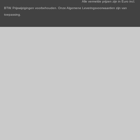
Alle vermelde prijzen zijn in Euro incl.
m
BTW. Prijswijzigingen voorbehouden. Onze Algemene Leveringsvoorwaarden zijn van
toepassing.