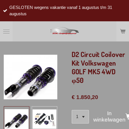
Ga
GESLOTEN wegens vakantie vanaf 1 augustus t/m 31
direct
augustus
naar
de
hoofdinhoud
D2 Circuit Coilover
Kit Volkswagen
GOLF MK5 4WD
φ50
€ 1.850,20
In
winkelwagen