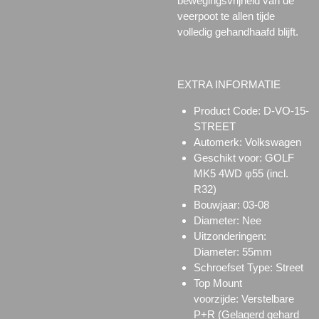
bewegingsvrijheid van de
veerpoot te allen tijde
volledig gehandhaafd blijft.
EXTRA INFORMATIE
Product Code:
D-VO-15-
STREET
Automerk: Volkswagen
Geschikt voor:
GOLF
MK5 4WD φ55 (incl.
R32)
Bouwjaar: 03-08
Diameter: Nee
Uitzonderingen:
Diameter: 55mm
Schroefset Type:
Street
Top Mount
voorzijde:
Verstelbare
P+R (Gelagerd gehard