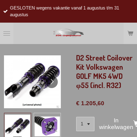
Ga
GESLOTEN wegens vakantie vanaf 1 augustus t/m 31
direct
augustus
naar
de
hoofdinhoud
D2 Street Coilover
Kit Volkswagen
GOLF MK5 4WD
φ55 (incl. R32)
€ 1.205,60
In
winkelwagen