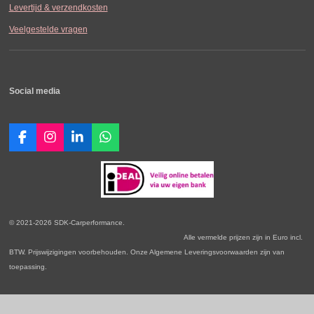
Levertijd & verzendkosten
Veelgestelde vragen
Social media
F
I
L
W
a
n
i
h
c
s
n
a
e
t
k
t
b
a
e
s
o
g
d
A
o
r
I
p
© 2021-2026 SDK-Carperformance.
k
a
n
p
Alle vermelde prijzen zijn in Euro incl.
m
BTW. Prijswijzigingen voorbehouden. Onze Algemene Leveringsvoorwaarden zijn van
toepassing.