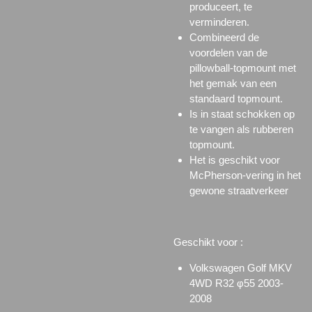
produceert, te
verminderen.
Combineerd de
voordelen van de
pillowball-topmount met
het gemak van een
standaard topmount.
Is in staat schokken op
te vangen als rubberen
topmount.
Het is geschikt voor
McPherson-vering in het
gewone straatverkeer
Geschikt voor :
Volkswagen Golf MKV
4WD R32 φ55 2003-
2008