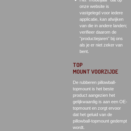
onze website is
vastgelegd voor iedere
applicatie, kan afwijken
van die in andere landen;
verifieer daarom de
"productiejaren" bij ons
als je er niet zeker van
bent.
TOP
MOUNT
VOORZIJDE
De rubberen pillowball-
topmount is het beste
product aangezien het
gelijkwaardig is aan een OE-
topmount en zorgt ervoor
dat het geluid van de
pillowball-topmount gedempt
wordt.