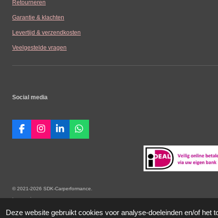
Retourneren
Garantie & klachten
Levertijd & verzendkosten
Veelgestelde vragen
Social media
F
I
L
W
a
n
i
h
c
s
n
a
e
t
k
t
b
a
e
s
o
g
d
A
o
r
I
p
© 2021-2026 SDK-Carperformance. Alle vermelde prijz
k
a
n
p
toepassing.
m
Deze website gebruikt cookies voor analyse-doeleinden en/of het t