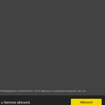
n. Onze Algemene Leveringsvoorwaarden zijn van
t u hiermee akkoord.
Akkoord