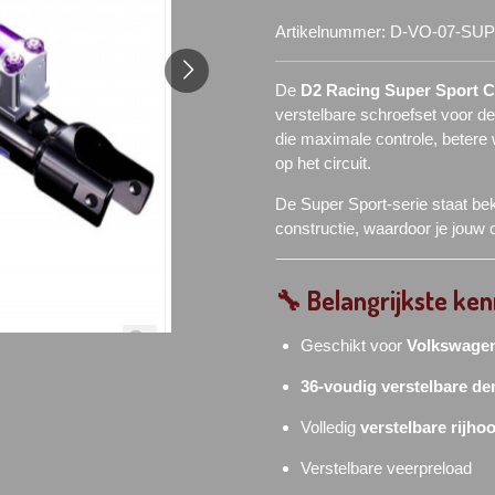
Artikelnummer:
D-VO-07-SU
De
D2 Racing Super Sport C
verstelbare schroefset voor d
die maximale controle, betere w
op het circuit.
De Super Sport-serie staat be
constructie, waardoor je jouw o
🔧
Belangrijkste ke
Geschikt voor
Volkswagen
36-voudig verstelbare d
Volledig
verstelbare rijho
Verstelbare veerpreload