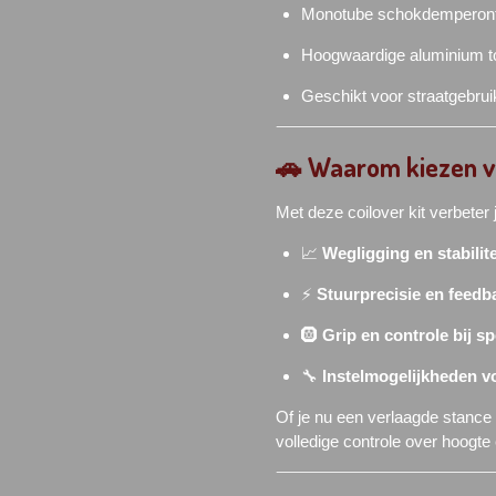
Monotube schokdemperont
Hoogwaardige aluminium t
Geschikt voor straatgebrui
🚗
Waarom kiezen vo
Met deze coilover kit verbeter 
📈
Wegligging en stabilite
⚡
Stuurprecisie en feedb
🛞
Grip en controle bij sp
🔧
Instelmogelijkheden v
Of je nu een verlaagde stance w
volledige controle over hoogte