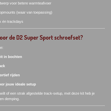
werp voor betere warmteafvoer
opmounts (waar van toepassing)
k én trackdays
or de D2 Super Sport schroefset?
je:
it in bochten
ack
ortief rijden
oor jouw ideale setup
ilt of een strak afgestelde track-setup, met deze kit heb je
 en demping.