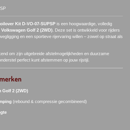
PSP
oilover Kit D-VO-07-SUPSP
is een hoogwaardige, volledig
e
Volkswagen Golf 2 (2WD)
. Deze set is ontwikkeld voor rijders
egligging en een sportieve rijervaring willen – zowel op straat als
kend om zijn uitgebreide afstelmogelijkheden en duurzame
nderstel perfect kunt afstemmen op jouw rijstijl.
nmerken
 Golf 2 (2WD)
emping
(rebound & compressie gecombineerd)
ogte