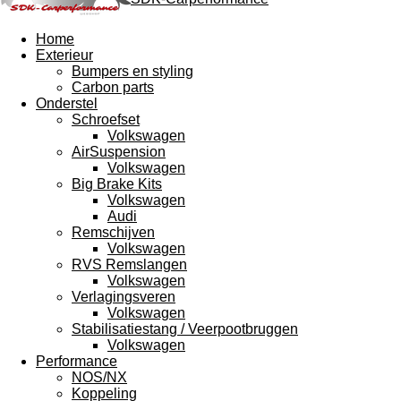
Home
Exterieur
Bumpers en styling
Carbon parts
Onderstel
Schroefset
Volkswagen
AirSuspension
Volkswagen
Big Brake Kits
Volkswagen
Audi
Remschijven
Volkswagen
RVS Remslangen
Volkswagen
Verlagingsveren
Volkswagen
Stabilisatiestang / Veerpootbruggen
Volkswagen
Performance
NOS/NX
Koppeling