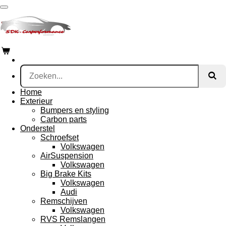
Ga
direct
naar
de
hoofdinhoud
Home
Exterieur
Bumpers en styling
Carbon parts
Onderstel
Schroefset
Volkswagen
AirSuspension
Volkswagen
Big Brake Kits
Volkswagen
Audi
Remschijven
Volkswagen
RVS Remslangen