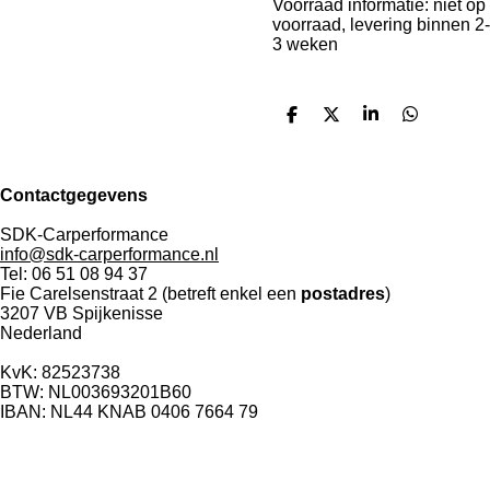
Voorraad informatie: niet op
voorraad, levering binnen 2-
3 weken
D
D
S
D
e
e
h
e
l
e
a
l
e
l
r
e
n
e
n
Contactgegevens
SDK-Carperformance
info@sdk-carperformance.nl
Tel: 06 51 08 94 37
Fie Carelsenstraat 2 (betreft enkel een
postadres
)
3207 VB Spijkenisse
Nederland
KvK: 82523738
BTW: NL003693201B60
IBAN: NL44 KNAB 0406 7664 79