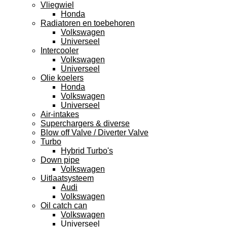
Vliegwiel
Honda
Radiatoren en toebehoren
Volkswagen
Universeel
Intercooler
Volkswagen
Universeel
Olie koelers
Honda
Volkswagen
Universeel
Air-intakes
Superchargers & diverse
Blow off Valve / Diverter Valve
Turbo
Hybrid Turbo's
Down pipe
Volkswagen
Uitlaatsysteem
Audi
Volkswagen
Oil catch can
Volkswagen
Universeel