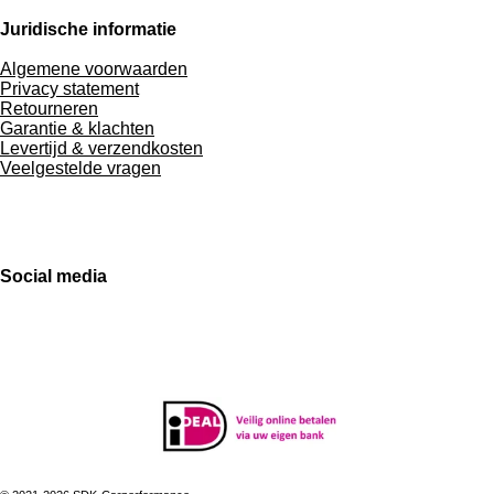
Juridische informatie
Algemene voorwaarden
Privacy statement
Retourneren
Garantie & klachten
Levertijd & verzendkosten
Veelgestelde vragen
Social media
F
I
L
W
a
n
i
h
c
s
n
a
e
t
k
t
b
a
e
s
o
g
d
A
o
r
I
p