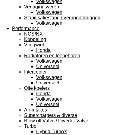
Volkswagen
Verlagingsveren
Volkswagen
Stabilisatiestang / Veerpootbruggen
Volkswagen
Performance
NOS/NX
Koppeling
Vliegwiel
Honda
Radiatoren en toebehoren
Volkswagen
Universeel
Intercooler
Volkswagen
Universeel
Olie koelers
Honda
Volkswagen
Universeel
Air-intakes
Superchargers & diverse
Blow off Valve / Diverter Valve
Turbo
Hybrid Turbo's