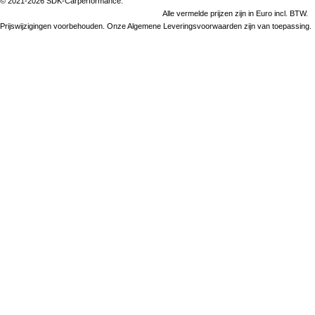
© 2021-2026 SDK-Carperformance.
k
a
n
p
Alle vermelde prijzen zijn in Euro incl. BTW.
m
Prijswijzigingen voorbehouden. Onze Algemene Leveringsvoorwaarden zijn van toepassing.