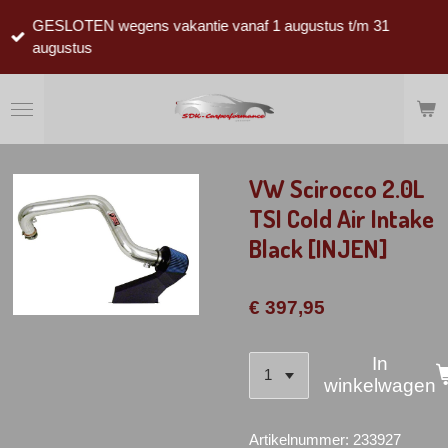
Ga
GESLOTEN wegens vakantie vanaf 1 augustus t/m 31
direct
augustus
naar
de
hoofdinhoud
VW Scirocco 2.0L
TSI Cold Air Intake
Black [INJEN]
€ 397,95
In
winkelwagen
Artikelnummer:
233927