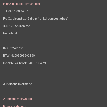
info@sdk-carperformance.nl
Tel: 06 51 08 94 37
Fie Carelsenstraat 2 (betreft enkel een
postadres
)
3207 VB Spijkenisse
Nederland
KvK: 82523738
BTW: NL003693201B60
IBAN: NL44 KNAB 0406 7664 79
Juridische informatie
Algemene voorwaarden
Privacy statement