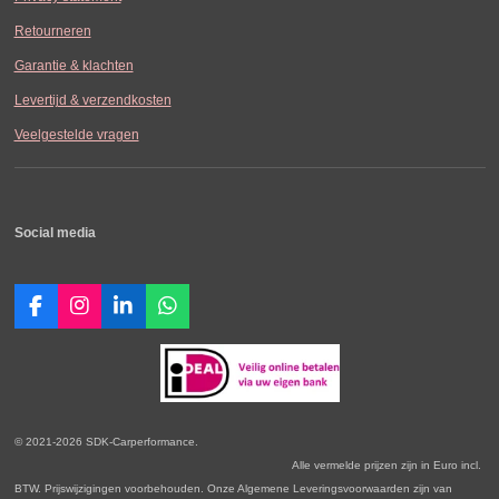
Retourneren
Garantie & klachten
Levertijd & verzendkosten
Veelgestelde vragen
Social media
F
I
L
W
a
n
i
h
c
s
n
a
e
t
k
t
b
a
e
s
o
g
d
A
o
r
I
p
© 2021-2026 SDK-Carperformance.
k
a
n
p
Alle vermelde prijzen zijn in Euro incl.
m
BTW. Prijswijzigingen voorbehouden. Onze Algemene Leveringsvoorwaarden zijn van