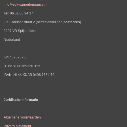
info@sdk-carperformance.nl
Tel: 06 51 08 94 37
Fie Carelsenstraat 2 (betreft enkel een
postadres
)
3207 VB Spijkenisse
Nederland
KvK: 82523738
BTW: NL003693201B60
IBAN: NL44 KNAB 0406 7664 79
Juridische informatie
Algemene voorwaarden
Privacy statement