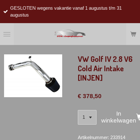
Ga
GESLOTEN wegens vakantie vanaf 1 augustus t/m 31
direct
augustus
naar
de
hoofdinhoud
VW Golf IV 2.8 V6
Cold Air Intake
[INJEN]
€ 378,50
In
winkelwagen
Artikelnummer:
233914