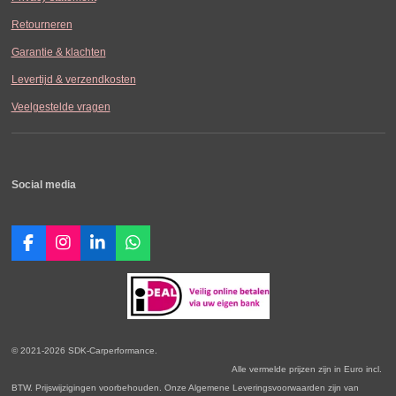
Retourneren
Garantie & klachten
Levertijd & verzendkosten
Veelgestelde vragen
Social media
F
I
L
W
a
n
i
h
c
s
n
a
e
t
k
t
b
a
e
s
o
g
d
A
o
r
I
p
© 2021-2026 SDK-Carperformance.
k
a
n
p
Alle vermelde prijzen zijn in Euro incl.
m
BTW. Prijswijzigingen voorbehouden. Onze Algemene Leveringsvoorwaarden zijn van