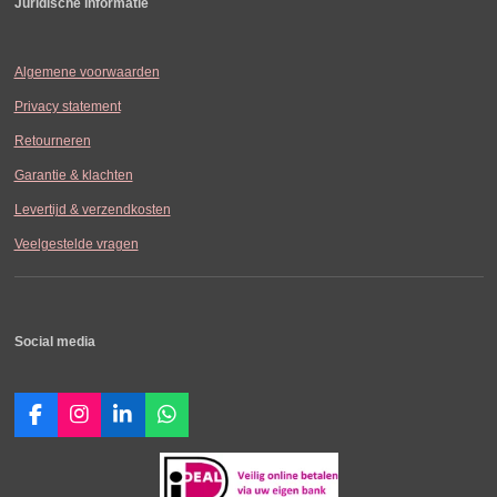
Juridische informatie
Algemene voorwaarden
Privacy statement
Retourneren
Garantie & klachten
Levertijd & verzendkosten
Veelgestelde vragen
Social media
F
I
L
W
a
n
i
h
c
s
n
a
e
t
k
t