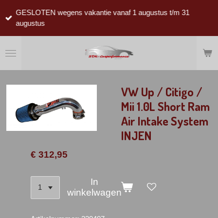
Ga
GESLOTEN wegens vakantie vanaf 1 augustus t/m 31
direct
augustus
naar
de
hoofdinhoud
VW Up / Citigo /
Mii 1.0L Short Ram
Air Intake System
INJEN
€ 312,95
In
winkelwagen