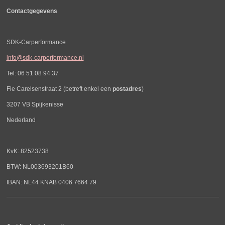
Contactgegevens
SDK-Carperformance
info@sdk-carperformance.nl
Tel: 06 51 08 94 37
Fie Carelsenstraat 2 (betreft enkel een
postadres
)
3207 VB Spijkenisse
Nederland
KvK: 82523738
BTW: NL003693201B60
IBAN: NL44 KNAB 0406 7664 79