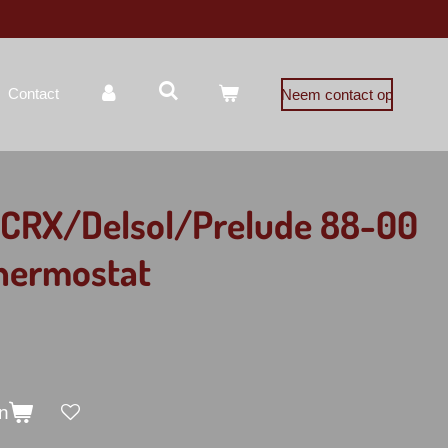
Contact
Neem contact op
/CRX/Delsol/Prelude 88-00
hermostat
n