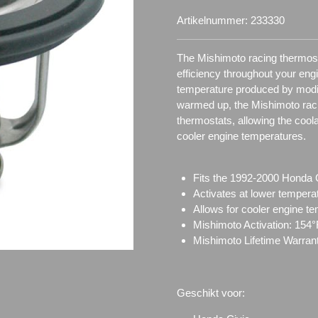
Artikelnummer:
233330
The Mishimoto racing thermost
efficiency throughout your engi
temperature produced by modifi
warmed up, the Mishimoto raci
thermostats, allowing the cool
cooler engine temperatures.
Fits the 1992-2000 Honda 
Activates at lower tempera
Allows for cooler engine t
Mishimoto Activation: 154°
Mishimoto Lifetime Warran
Geschikt voor: