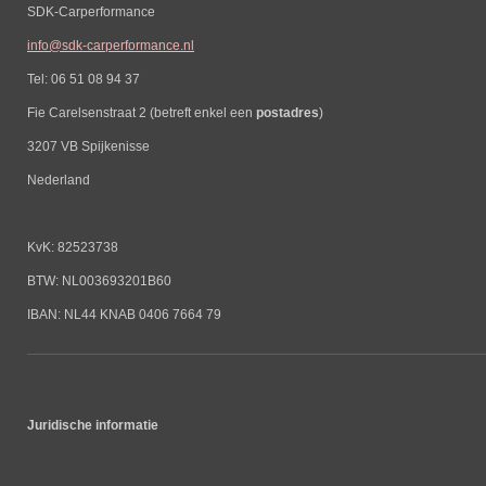
SDK-Carperformance
info@sdk-carperformance.nl
Tel: 06 51 08 94 37
Fie Carelsenstraat 2 (betreft enkel een
postadres
)
3207 VB Spijkenisse
Nederland
KvK: 82523738
BTW: NL003693201B60
IBAN: NL44 KNAB 0406 7664 79
Juridische informatie