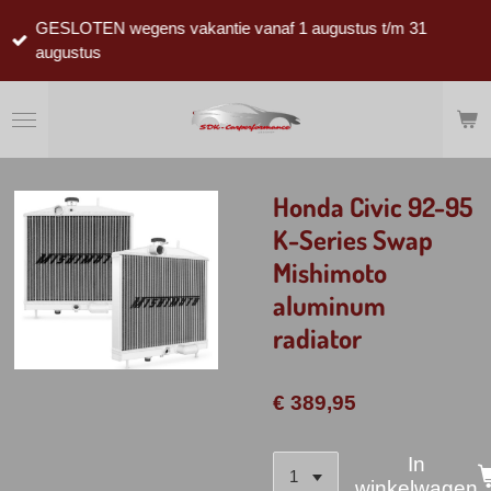
Ga
GESLOTEN wegens vakantie vanaf 1 augustus t/m 31
direct
augustus
naar
de
hoofdinhoud
Honda Civic 92-95
K-Series Swap
Mishimoto
aluminum
radiator
€ 389,95
In
winkelwagen