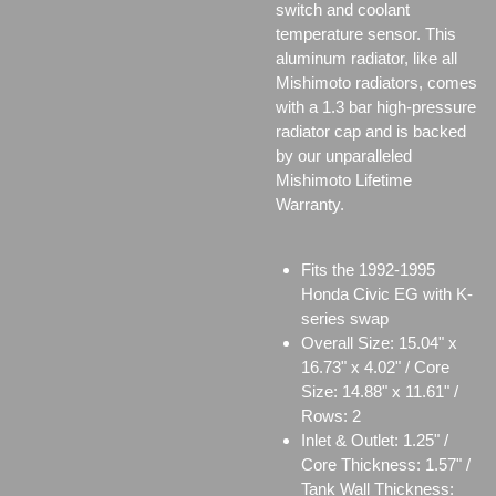
switch and coolant
temperature sensor.
This
aluminum radiator, like all
Mishimoto radiators, comes
with a 1.3 bar high-pressure
radiator cap and is backed
by our unparalleled
Mishimoto Lifetime
Warranty.
Fits the 1992-1995
Honda Civic EG with K-
series swap
Overall Size: 15.04" x
16.73" x 4.02" / Core
Size: 14.88" x 11.61" /
Rows: 2
Inlet & Outlet: 1.25" /
Core Thickness: 1.57" /
Tank Wall Thickness: