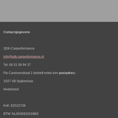
e
e
h
e
l
e
a
l
e
l
r
e
n
e
n
Contactgegevens
SDK-Carperformance
info@sdk-carperformance.nl
Tel: 06 51 08 94 37
Fie Carelsenstraat 2 (betreft enkel een
postadres
)
3207 VB Spijkenisse
Nederland
KvK: 82523738
BTW: NL003693201B60