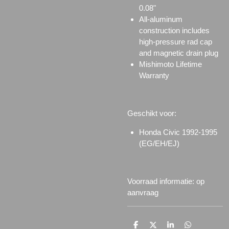
0.08"
All-aluminum
construction includes
high-pressure rad cap
and magnetic drain plug
Mishimoto Lifetime
Warranty
Geschikt voor:
Honda Civic 1992-1995
(EG/EH/EJ)
Voorraad informatie: op
aanvraag
D
D
S
D