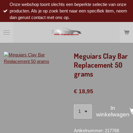
Onze webshop toont slechts een beperkte selectie van onze
Ga
producten. Als je op zoek bent naar een specifiek item, neem
direct
dan gerust contact met ons op.
naar
de
hoofdinhoud
Meguiars Clay Bar
Replacement 50
grams
€ 18,95
In
winkelwagen
Artikelnummer:
217768