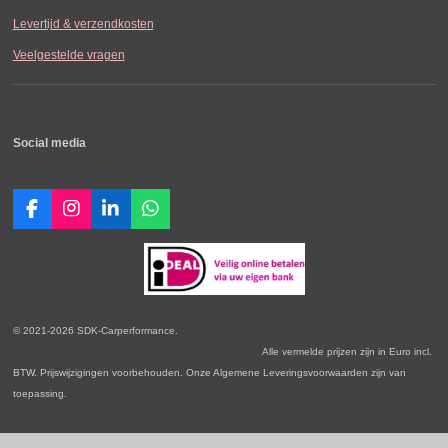
Levertijd & verzendkosten
Veelgestelde vragen
Social media
F
I
L
W
a
n
i
h
c
s
n
a
e
t
k
t
b
a
e
s
o
g
d
A
o
r
I
p
© 2021-2026 SDK-Carperformance.
k
a
n
p
Alle vermelde prijzen zijn in Euro incl.
m
BTW. Prijswijzigingen voorbehouden. Onze Algemene Leveringsvoorwaarden zijn van
toepassing.