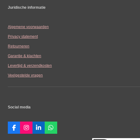
Juridische informatie
Algemene voorwaarden
Privacy statement
Retourneren
Garantie & klachten
Levertijd & verzendkosten
Veelgestelde vragen
Social media
F
I
L
W
a
n
i
h