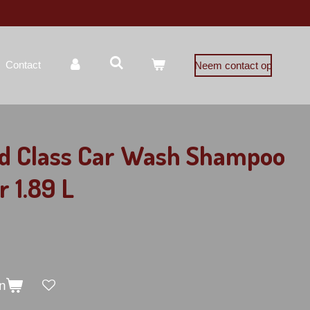
Contact
Neem contact op
ld Class Car Wash Shampoo
 1.89 L
n