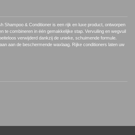
 Shampoo & Conditioner is een rijk en luxe product, ontworpen
n te combineren in één gemakkelijke stap. Vervuiling en wegvuil
eiteloos verwijderd dankzij de unieke, schuimende formule.
daan aan de beschermende waxlaag. Rijke conditioners laten uw