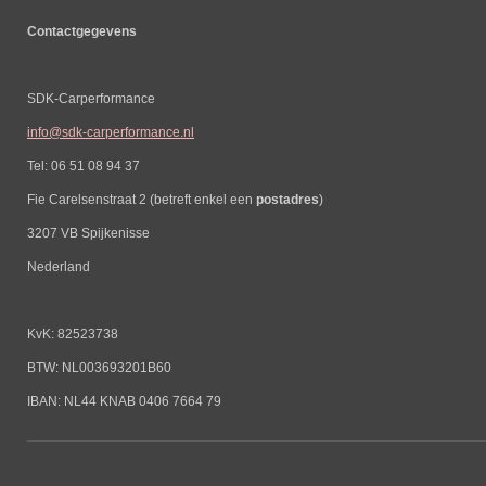
Contactgegevens
SDK-Carperformance
info@sdk-carperformance.nl
Tel: 06 51 08 94 37
Fie Carelsenstraat 2 (betreft enkel een
postadres
)
3207 VB Spijkenisse
Nederland
KvK: 82523738
BTW: NL003693201B60
IBAN: NL44 KNAB 0406 7664 79