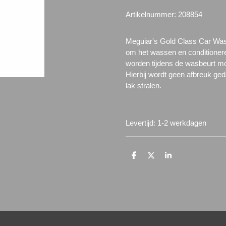
Artikelnummer:
208854
Meguiar's Gold Class Car Wash
om het wassen en conditionere
worden tijdens de wasbeurt mo
Hierbij wordt geen afbreuk ge
lak stralen.
Levertijd: 1-2 werkdagen
D
D
S
e
e
h
l
e
a
e
l
r
n
e