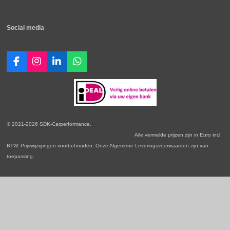
Social media
F
I
L
W
a
n
i
h
c
s
n
a
e
t
k
t
b
a
e
s
o
g
d
A
o
r
I
p
© 2021-2026 SDK-Carperformance.
k
a
n
p
Alle vermelde prijzen zijn in Euro incl.
m
BTW. Prijswijzigingen voorbehouden. Onze Algemene Leveringsvoorwaarden zijn van
toepassing.