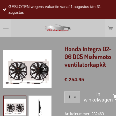
Ga
GESLOTEN wegens vakantie vanaf 1 augustus t/m 31
direct
augustus
naar
de
hoofdinhoud
Honda Integra 02-
06 DC5 Mishimoto
ventilatorkapkit
€ 254,95
In
winkelwagen
Artikelnummer:
232463