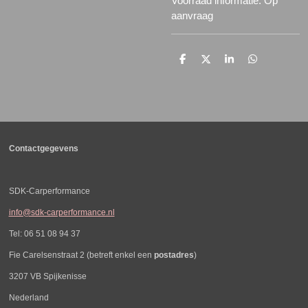
Voorraad informatie: Op
aanvraag
D
D
S
D
e
e
h
e
l
e
a
l
e
l
r
e
n
e
n
Contactgegevens
SDK-Carperformance
info@sdk-carperformance.nl
Tel: 06 51 08 94 37
Fie Carelsenstraat 2 (betreft enkel een
postadres
)
3207 VB Spijkenisse
Nederland