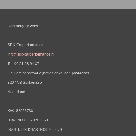
Contactgegevens
SDK-Carperformance
info@sdk-carperformance.nl
Tel: 06 51 08 94 37
Fie Carelsenstraat 2 (betreft enkel een
postadres
)
3207 VB Spijkenisse
Nederland
KvK: 82523738
BTW: NL003693201B60
IBAN: NL44 KNAB 0406 7664 79