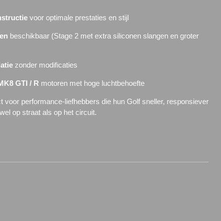
structie
voor optimale prestaties en stijl
ten
beschikbaar (Stage 2 met extra siliconen slangen en groter
latie
zonder modificaties
MK8 GTI / R
motoren met hoge luchtbehoefte
ct voor performance-liefhebbers die hun Golf sneller, responsiever
el op straat als op het circuit.