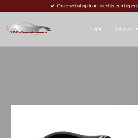
Onze webshop toont slechts een beperkte
Ga
direct
naar
de
Home
Exterieur
hoofdinhoud