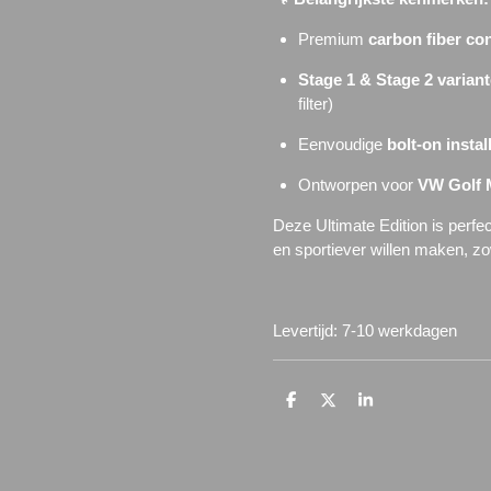
Premium
carbon fiber con
Stage 1 & Stage 2 varian
filter)
Eenvoudige
bolt-on instal
Ontworpen voor
VW Golf 
Deze Ultimate Edition is perfe
en sportiever willen maken, zow
Levertijd: 7-10 werkdagen
D
D
S
e
e
h
l
e
a
e
l
r
n
e