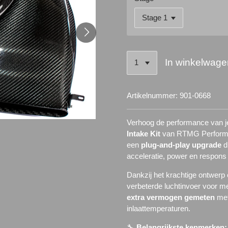
In winkelwage
Artikelnummer:
901-0668
Verhoog de performance van 
Intake Kit
van RTMG Performan
een
plug-and-play upgrade
d
acceleratie, power en respons 
Dankzij het krachtige ontwerp
verbeterde luchtinvoer voor m
extra vermogen gemeten
met
inlaattemperaturen.
🔧
Belangrijkste kenmerken: