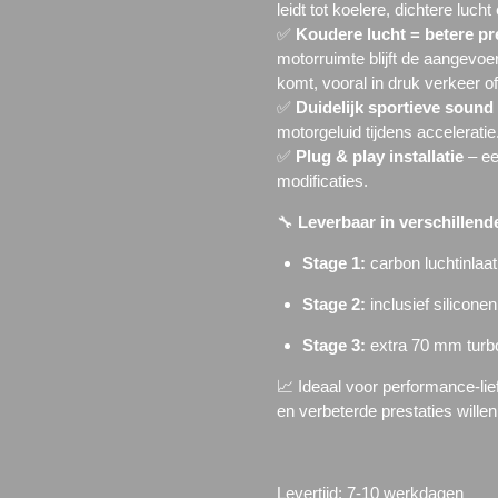
leidt tot koelere, dichtere luc
✅
Koudere lucht = betere pr
motorruimte blijft de aangevoe
komt, vooral in druk verkeer o
✅
Duidelijk sportieve sound
motorgeluid tijdens acceleratie
✅
Plug & play installatie
– ee
modificaties.
🔧
Leverbaar in verschillende
Stage 1:
carbon luchtinlaat
Stage 2:
inclusief silicone
Stage 3:
extra 70 mm turbo
📈 Ideaal voor performance-lie
en verbeterde prestaties wille
Levertijd: 7-10 werkdagen