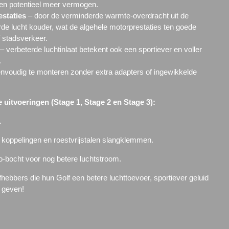
ht en potentieel meer vermogen.
estaties
– door de verminderde warmte-overdracht uit de
rde lucht kouder, wat de algehele motorprestaties ten goede
f stadsverkeer.
– verbeterde luchtinlaat betekent ook een sportiever en voller
.
nvoudig te monteren zonder extra adapters of ingewikkelde
 uitvoeringen (Stage 1, Stage 2 en Stage 3):
.
n koppelingen en roestvrijstalen slangklemmen.
-bocht voor nog betere luchtstroom.
fhebbers die hun Golf een betere luchttoevoer, sportiever geluid
n geven!