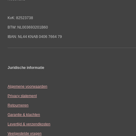
KvK: 82523738
BTW: NL003693201B60
IBAN: NL44 KNAB 0406 7664 79
Juridische informatie
Algemene voorwaarden
Privacy statement
Retourneren
Garantie & klachten
Levertijd & verzendkosten
Veelgestelde vragen