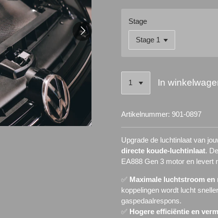
Stage
In winkelwage
Artikelnummer:
901-0897
Upgrade de luchtinlaat van 
directe koude-luchtinlaat
. D
EA888 Gen 3 motor en levert me
✅
Maximale luchtstroom en
koppelingen wordt lucht snelle
gaspedaalrespons.
✅
Hogere efficiëntie en ver