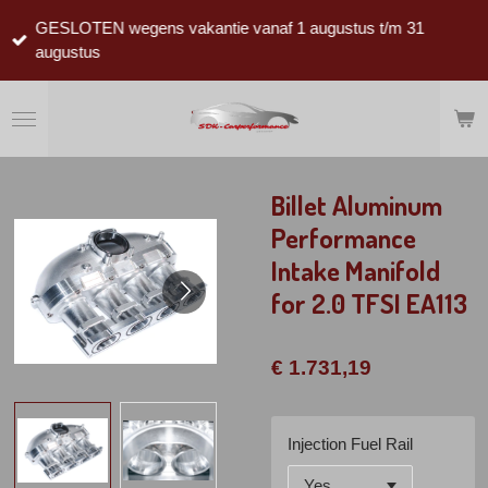
Ga
GESLOTEN wegens vakantie vanaf 1 augustus t/m 31
direct
augustus
naar
de
hoofdinhoud
Billet Aluminum
Performance
Intake Manifold
for 2.0 TFSI EA113
€ 1.731,19
Injection Fuel Rail