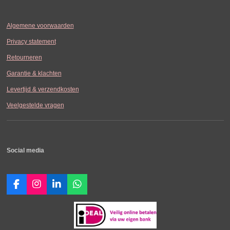
Algemene voorwaarden
Privacy statement
Retourneren
Garantie & klachten
Levertijd & verzendkosten
Veelgestelde vragen
Social media
F
I
L
W
a
n
i
h
c
s
n
a
e
t
k
t
b
a
e
s