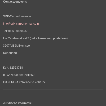
Contactgegevens
SDK-Carperformance
info@sdk-carperformance.nl
Tel: 06 51 08 94 37
Fie Carelsenstraat 2 (betreft enkel een
postadres
)
3207 VB Spijkenisse
Nederland
KvK: 82523738
BTW: NL003693201B60
IBAN: NL44 KNAB 0406 7664 79
Juridische informatie