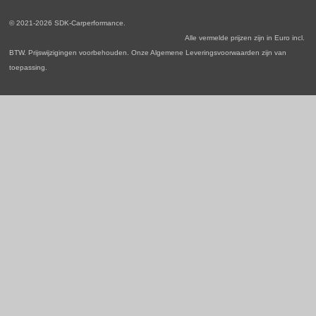
o
g
d
A
o
r
I
p
© 2021-2026 SDK-Carperformance.
k
a
n
p
Alle vermelde prijzen zijn in Euro incl.
m
BTW. Prijswijzigingen voorbehouden. Onze Algemene Leveringsvoorwaarden zijn van
toepassing.