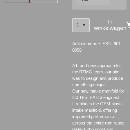
In
winkelwagen
Artikelnummer:
SKU: 901-
0058
A brand-new approach for
the RTMG team, our aim
was to design and produce
something unique.
Our new intake manifold for
2.0 TFSI EA113 engines!
It replaces the OEM plastic
intake manifold, offering
improved performance
across the entire rpm range,
faster turbo spool and