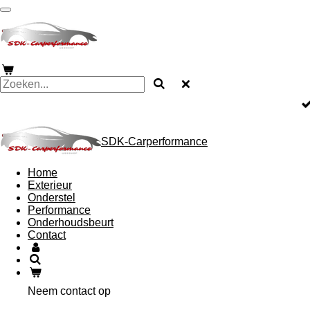
Ga
direct
naar
de
hoofdinhoud
SDK-Carperformance
Home
Exterieur
Onderstel
Performance
Onderhoudsbeurt
Contact
Neem contact op