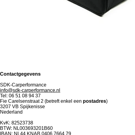
Contactgegevens
SDK-Carperformance
info@sdk-carperformance.nl
Tel: 06 51 08 94 37
Fie Carelsenstraat 2 (betreft enkel een
postadres
)
3207 VB Spijkenisse
Nederland
KvK: 82523738
BTW: NL003693201B60
IBAN: NL44 KNAB 0406 7664 79