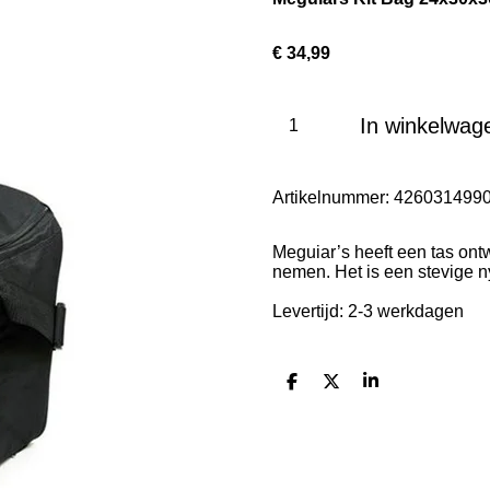
€ 34,99
In winkelwag
Artikelnummer:
426031499
Meguiar’s heeft een tas ont
nemen. Het is een stevige n
Levertijd: 2-3 werkdagen
D
D
S
e
e
h
l
e
a
e
l
r
n
e