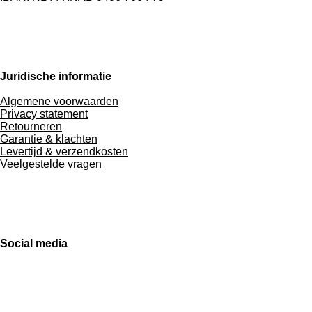
Juridische informatie
Algemene voorwaarden
Privacy statement
Retourneren
Garantie & klachten
Levertijd & verzendkosten
Veelgestelde vragen
Social media
F
I
L
W