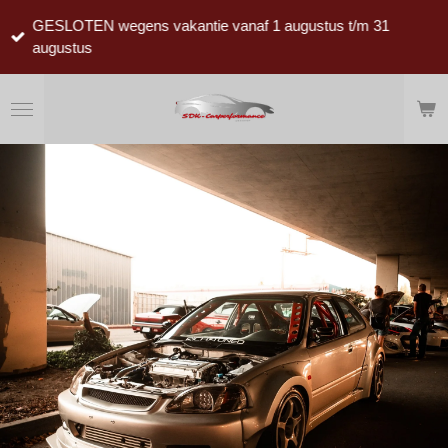
Ga
GESLOTEN wegens vakantie vanaf 1 augustus t/m 31
direct
augustus
naar
de
hoofdinhoud