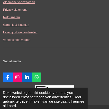
Algemene voorwaarden
Privacy statement
Retourneren
Garantie & klachten
Levertijd & verzendkosten
Veelgestelde vragen
Social media
F
I
L
W
a
n
i
h
c
s
n
a
e
t
k
t
Deze website gebruikt cookies voor analyse-
b
a
e
s
doeleinden en/of het tonen van advertenties. Door
o
g
d
A
gebruik te blijven maken van de site gaat u hiermee
o
r
I
p
akkoord.
© 2021-2026 SDK-Carperformance.