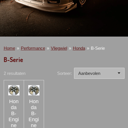
Home
»
Performance
»
Vliegwiel
»
Honda
»
B-Serie
B-Serie
2 resultaten
Sorteer:
Hon
Hon
da
da
B-
B-
Engi
Engi
ne
ne