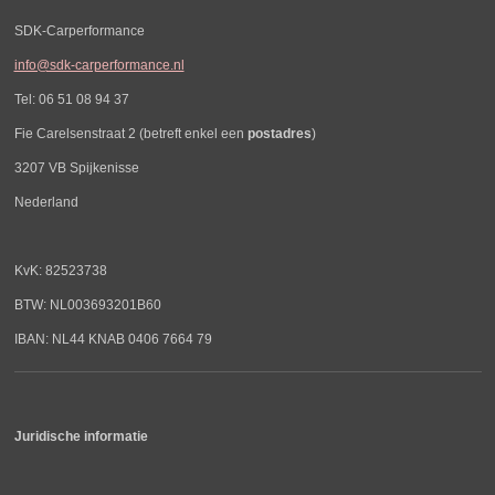
SDK-Carperformance
info@sdk-carperformance.nl
Tel: 06 51 08 94 37
Fie Carelsenstraat 2 (betreft enkel een
postadres
)
3207 VB Spijkenisse
Nederland
KvK: 82523738
BTW: NL003693201B60
IBAN: NL44 KNAB 0406 7664 79
Juridische informatie