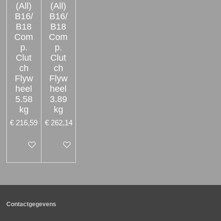
(All)
(All)
B16/
B16/
B18
B18
Com
Com
p.
p.
Clut
Clut
ch
ch
Flyw
Flyw
heel
heel
5.58
3.89
kg
kg
€ 216,59
€ 262,14
In winkelwagen
In winkelwagen
Contactgegevens