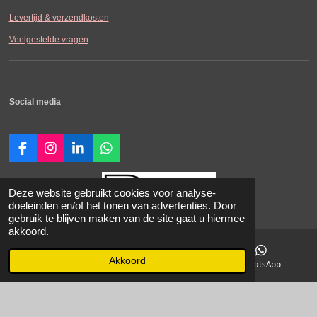
Levertijd & verzendkosten
Veelgestelde vragen
Social media
F
I
L
W
a
n
i
h
c
s
n
a
e
t
k
t
Deze website gebruikt cookies voor analyse-
b
a
e
s
doeleinden en/of het tonen van advertenties. Door
o
g
d
A
gebruik te blijven maken van de site gaat u hiermee
o
r
I
p
akkoord.
© 2021-2026 SDK-Carperformance.
k
a
n
p
Alle vermelde prijzen zijn in Euro incl.
m
Akkoord
E-mailadres
Instagram
WhatsApp
BTW. Prijswijzigingen voorbehouden. Onze Algemene Leveringsvoorwaarden zijn van
toepassing.