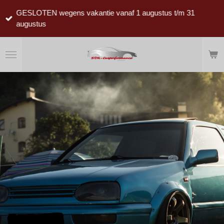
Ga
GESLOTEN wegens vakantie vanaf 1 augustus t/m 31
direct
augustus
naar
de
hoofdinhoud