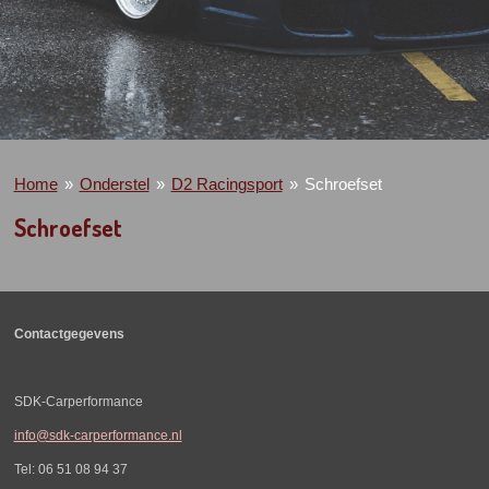
Home
»
Onderstel
»
D2 Racingsport
»
Schroefset
Schroefset
Contactgegevens
SDK-Carperformance
info@sdk-carperformance.nl
Tel: 06 51 08 94 37