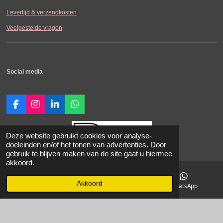
Levertijd & verzendkosten
Veelgestelde vragen
Social media
F
I
L
W
a
n
i
h
c
s
n
a
e
t
k
t
Deze website gebruikt cookies voor analyse-
b
a
e
s
doeleinden en/of het tonen van advertenties. Door
o
g
d
A
gebruik te blijven maken van de site gaat u hiermee
o
r
I
p
akkoord.
© 2021-2026 SDK-Carperformance.
k
a
n
p
Alle vermelde prijzen zijn in Euro incl.
m
Akkoord
E-mailadres
Instagram
WhatsApp
BTW. Prijswijzigingen voorbehouden. Onze Algemene Leveringsvoorwaarden zijn van
toepassing.