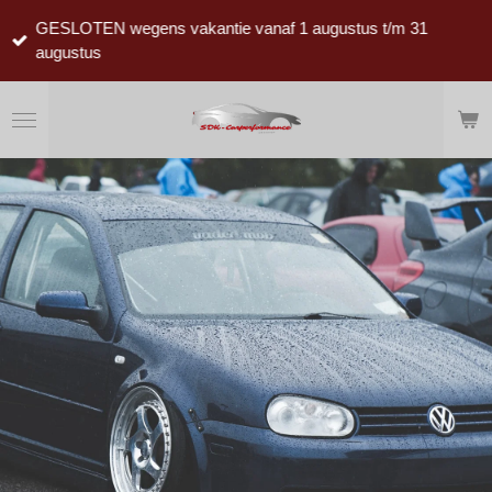
Ga
GESLOTEN wegens vakantie vanaf 1 augustus t/m 31
direct
augustus
naar
de
hoofdinhoud