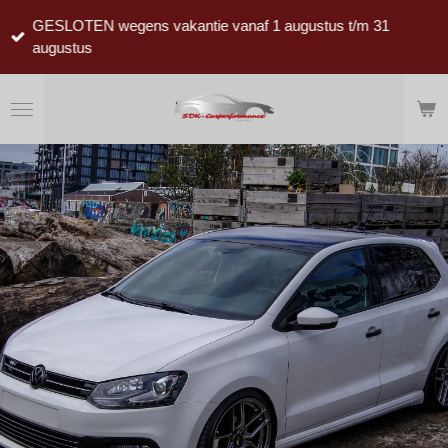
Ga
GESLOTEN wegens vakantie vanaf 1 augustus t/m 31
direct
augustus
naar
de
hoofdinhoud