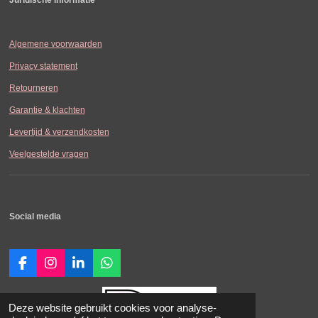
Algemene voorwaarden
Privacy statement
Retourneren
Garantie & klachten
Levertijd & verzendkosten
Veelgestelde vragen
Social media
F
I
L
W
a
n
i
h
c
s
n
a
e
t
k
t
Deze website gebruikt cookies voor analyse-