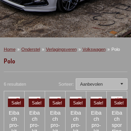
Home
»
Onderstel
»
Verlagingsveren
»
Volkswagen
»
Polo
Polo
6 resultaten
Sorteer:
Sale!
Sale!
Sale!
Sale!
Sale!
Sale!
Eiba
Eiba
Eiba
Eiba
Eiba
Eiba
ch
ch
ch
ch
ch
ch
pro-
pro-
pro-
pro-
pro-
spor