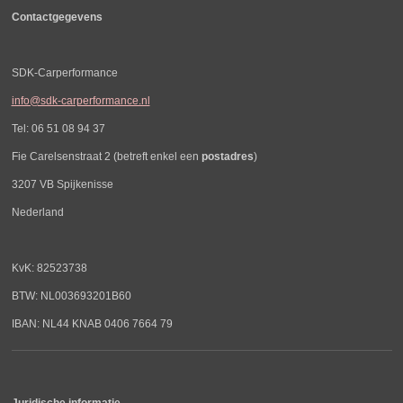
Contactgegevens
SDK-Carperformance
info@sdk-carperformance.nl
Tel: 06 51 08 94 37
Fie Carelsenstraat 2 (betreft enkel een
postadres
)
3207 VB Spijkenisse
Nederland
KvK: 82523738
BTW: NL003693201B60
IBAN: NL44 KNAB 0406 7664 79
Juridische informatie