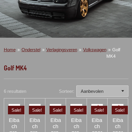
Home
»
Onderstel
»
Verlagingsveren
»
Volkswagen
»
Golf
MK4
Golf MK4
6 resultaten
Sorteer:
Sale!
Sale!
Sale!
Sale!
Sale!
Sale!
Eiba
Eiba
Eiba
Eiba
Eiba
Eiba
ch
ch
ch
ch
ch
ch