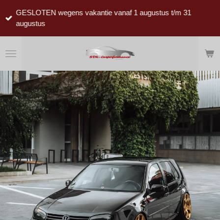
Ga
GESLOTEN wegens vakantie vanaf 1 augustus t/m 31
direct
augustus
naar
de
hoofdinhoud