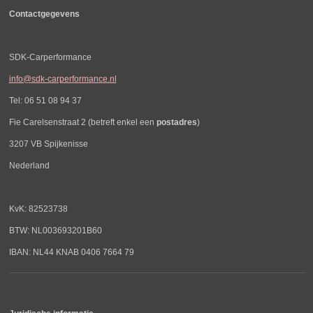
Contactgegevens
SDK-Carperformance
info@sdk-carperformance.nl
Tel: 06 51 08 94 37
Fie Carelsenstraat 2 (betreft enkel een
postadres
)
3207 VB Spijkenisse
Nederland
KvK: 82523738
BTW: NL003693201B60
IBAN: NL44 KNAB 0406 7664 79