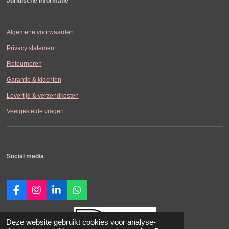
Juridische informatie
Algemene voorwaarden
Privacy statement
Retourneren
Garantie & klachten
Levertijd & verzendkosten
Veelgestelde vragen
Social media
F
I
L
W
a
n
i
h
c
s
n
a
e
t
k
t
Deze website gebruikt cookies voor analyse-