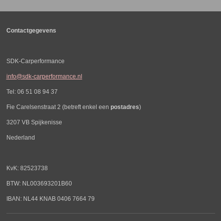
Contactgegevens
SDK-Carperformance
info@sdk-carperformance.nl
Tel: 06 51 08 94 37
Fie Carelsenstraat 2 (betreft enkel een
postadres
)
3207 VB Spijkenisse
Nederland
KvK: 82523738
BTW: NL003693201B60
IBAN: NL44 KNAB 0406 7664 79