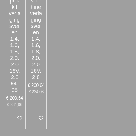
pro-
spor
kit
tline
verla
verla
ging
ging
sver
sver
en
en
1.4,
1.4,
1.6,
1.6,
1.8,
1.8,
2.0,
2.0,
2.0
2.0
16V,
16V,
2.8
2.8
94-
€ 200,64
98
€ 234,06
€ 200,64
€ 234,06
In winkelwagen
In winkelwagen