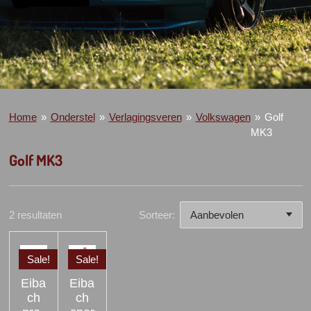
Home
»
Onderstel
»
Verlagingsveren
»
Volkswagen
»
Golf
MK3
Golf MK3
2 resultaten
Sorteer:
Sale!
Sale!
Eiba
Eiba
ch
ch