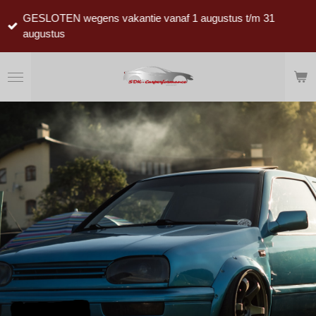
Ga
GESLOTEN wegens vakantie vanaf 1 augustus t/m 31
direct
augustus
naar
de
hoofdinhoud