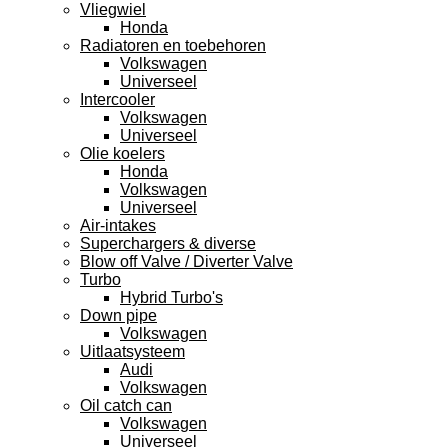
Vliegwiel
Honda
Radiatoren en toebehoren
Volkswagen
Universeel
Intercooler
Volkswagen
Universeel
Olie koelers
Honda
Volkswagen
Universeel
Air-intakes
Superchargers & diverse
Blow off Valve / Diverter Valve
Turbo
Hybrid Turbo's
Down pipe
Volkswagen
Uitlaatsysteem
Audi
Volkswagen
Oil catch can
Volkswagen
Universeel