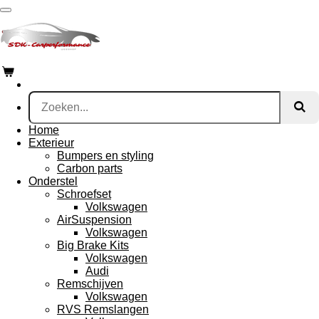
Ga
direct
naar
de
hoofdinhoud
Home
Exterieur
Bumpers en styling
Carbon parts
Onderstel
Schroefset
Volkswagen
AirSuspension
Volkswagen
Big Brake Kits
Volkswagen
Audi
Remschijven
Volkswagen
RVS Remslangen