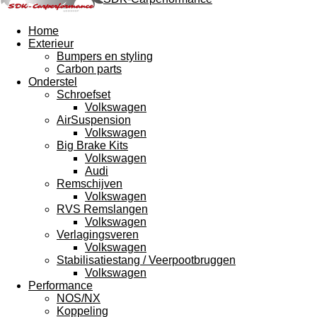
Home
Exterieur
Bumpers en styling
Carbon parts
Onderstel
Schroefset
Volkswagen
AirSuspension
Volkswagen
Big Brake Kits
Volkswagen
Audi
Remschijven
Volkswagen
RVS Remslangen
Volkswagen
Verlagingsveren
Volkswagen
Stabilisatiestang / Veerpootbruggen
Volkswagen
Performance
NOS/NX
Koppeling