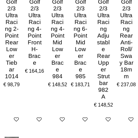
Golf
Golf
Golf
Golf
Golf
Golf
2/3
2/3
2/3
2/3
2/3
2/3
Ultra
Ultra
Ultra
Ultra
Ultra
Ultra
Raci
Raci
Raci
Raci
Raci
Raci
ng 2-
ng 4-
ng 4-
ng 6-
ng
ng
Point
Point
Point
Point
Adju
Rear
Rear
Front
Mid
Mid
stabl
Anti-
Low
H-
Low
Low
e
Roll/
er
Brac
er
er
Rear
Swa
Tieb
e
Brac
Brac
Upp
y Bar
ar
e
e
er
18m
€ 164,16
1014
984
985
Strut
m
bar
€ 98,79
€ 148,52
€ 183,71
€ 237,08
982
A
€ 148,52
In winkelwagen
In winkelwagen
In winkelwagen
In winkelwagen
In winkelwagen
In win