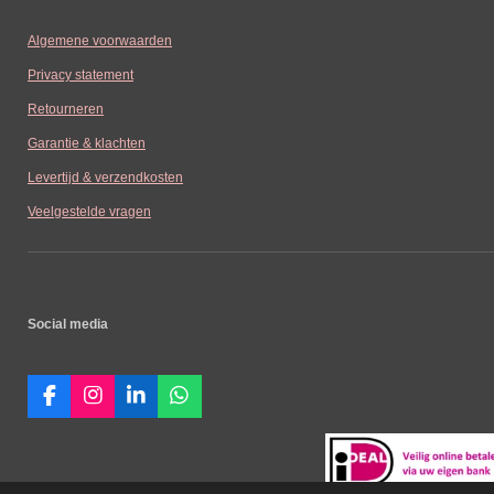
Algemene voorwaarden
Privacy statement
Retourneren
Garantie & klachten
Levertijd & verzendkosten
Veelgestelde vragen
Social media
F
I
L
W
a
n
i
h
c
s
n
a
e
t
k
t
b
a
e
s