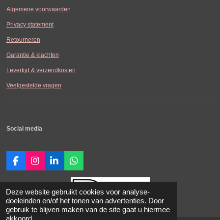
Algemene voorwaarden
Privacy statement
Retourneren
Garantie & klachten
Levertijd & verzendkosten
Veelgestelde vragen
Social media
F
I
L
W
a
n
i
h
c
s
n
a
e
t
k
t
Deze website gebruikt cookies voor analyse-
b
a
e
s
doeleinden en/of het tonen van advertenties. Door
o
g
d
A
gebruik te blijven maken van de site gaat u hiermee
o
r
I
p
akkoord.