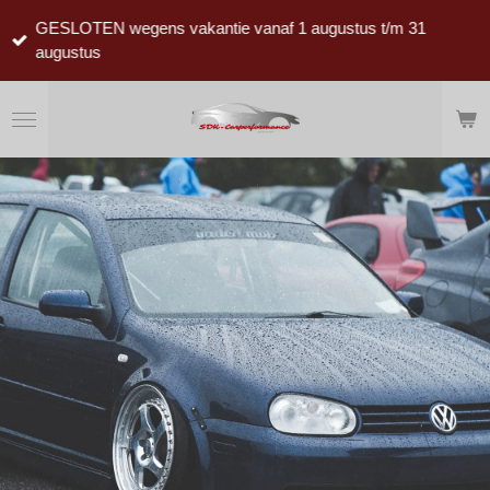
Ga
GESLOTEN wegens vakantie vanaf 1 augustus t/m 31
direct
augustus
naar
de
hoofdinhoud