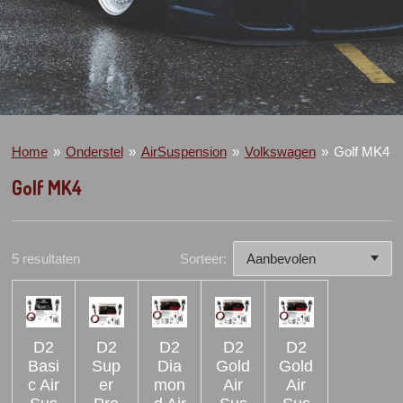
Home
»
Onderstel
»
AirSuspension
»
Volkswagen
»
Golf MK4
Golf MK4
5 resultaten
Sorteer:
D2
D2
D2
D2
D2
Basi
Sup
Dia
Gold
Gold
c Air
er
mon
Air
Air