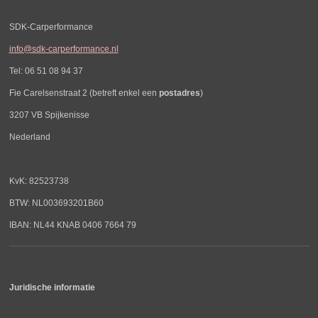
SDK-Carperformance
info@sdk-carperformance.nl
Tel: 06 51 08 94 37
Fie Carelsenstraat 2 (betreft enkel een
postadres
)
3207 VB Spijkenisse
Nederland
KvK: 82523738
BTW: NL003693201B60
IBAN: NL44 KNAB 0406 7664 79
Juridische informatie