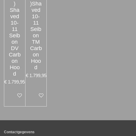
)
)Sha
Sha
ved
ved
10-
10-
11
11
Seib
Seib
on
on
TM
DV
Carb
Carb
on
on
Hoo
Hoo
d
d
€ 1.799,95
€ 1.799,95
In winkelwagen
In winkelwagen
Contactgegevens