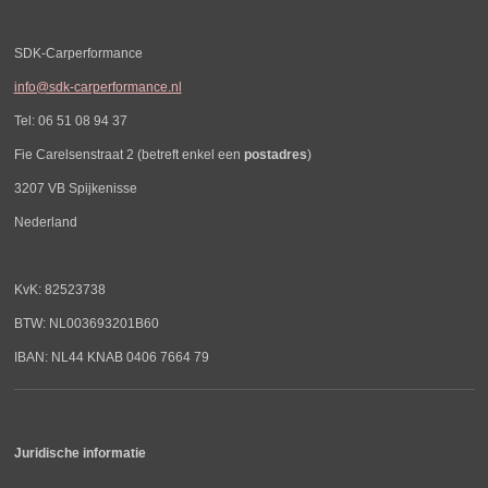
SDK-Carperformance
info@sdk-carperformance.nl
Tel: 06 51 08 94 37
Fie Carelsenstraat 2 (betreft enkel een
postadres
)
3207 VB Spijkenisse
Nederland
KvK: 82523738
BTW: NL003693201B60
IBAN: NL44 KNAB 0406 7664 79
Juridische informatie