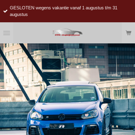
Ga
GESLOTEN wegens vakantie vanaf 1 augustus t/m 31
direct
augustus
naar
de
hoofdinhoud