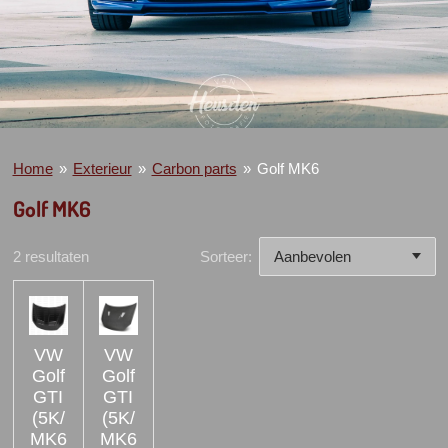
Home
»
Exterieur
»
Carbon parts
»
Golf MK6
Golf MK6
2 resultaten
Sorteer:
VW
VW
Golf
Golf
GTI
GTI
(5K/
(5K/
MK6
MK6