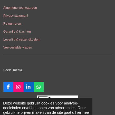
Algemene voorwaarden
Privacy statement
Retourneren
Garantie & klachten
Levertijd & verzendkosten
Veelgestelde vragen
Social media
F
I
L
W
a
n
i
h
c
s
n
a
e
t
k
t
Deze website gebruikt cookies voor analyse-
b
a
e
s
doeleinden en/of het tonen van advertenties. Door
o
g
d
A
gebruik te blijven maken van de site gaat u hiermee