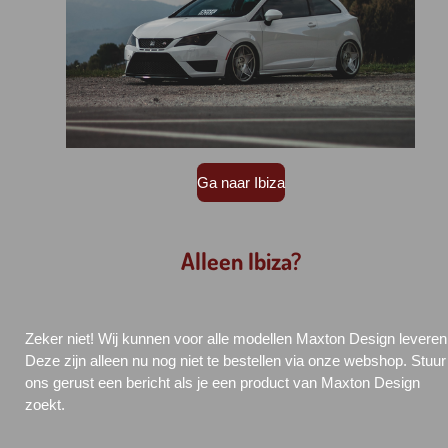
Ga naar Ibiza
Alleen Ibiza?
Zeker niet! Wij kunnen voor alle modellen Maxton Design leveren
Deze zijn alleen nu nog niet te bestellen via onze webshop. Stuur
ons gerust een bericht als je een product van Maxton Design
zoekt.